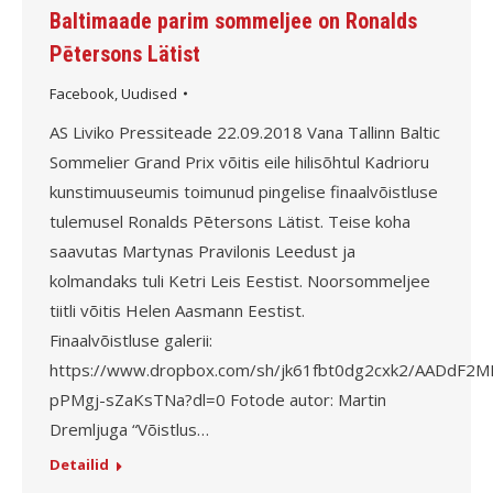
Baltimaade parim sommeljee on Ronalds
Pētersons Lätist
Facebook
,
Uudised
AS Liviko Pressiteade 22.09.2018 Vana Tallinn Baltic
Sommelier Grand Prix võitis eile hilisõhtul Kadrioru
kunstimuuseumis toimunud pingelise finaalvõistluse
tulemusel Ronalds Pētersons Lätist. Teise koha
saavutas Martynas Pravilonis Leedust ja
kolmandaks tuli Ketri Leis Eestist. Noorsommeljee
tiitli võitis Helen Aasmann Eestist.
Finaalvõistluse galerii:
https://www.dropbox.com/sh/jk61fbt0dg2cxk2/AADdF2
pPMgj-sZaKsTNa?dl=0 Fotode autor: Martin
Dremljuga “Võistlus…
Detailid