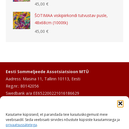
45,00
€
ŠOTIMAA viskipiirkondi tutvustav pusle,
48x68cm (1000tk)
45,00
€
Eesti Sommeljeede Assotsiatsioon MTÜ
Aadress: Masina 11, Tallinn 10113, Eesti
Reg.nr.: 80142056
Swedbank a/a EE652200221016186629
E-post:
info@sommeljee.ee
Kasutame küpsiseid, et parandada teie kasutuskogemust meie
Telefon: +372 601 2017
veebisaidil. Seda veebisaiti sirvides nõustute küpsiste kasutamisega ja
privaatsussätetega
.