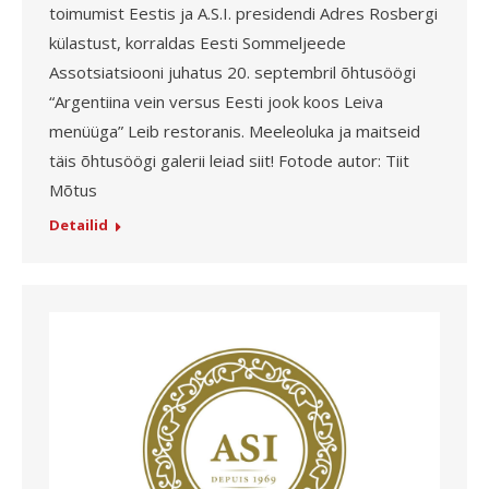
toimumist Eestis ja A.S.I. presidendi Adres Rosbergi
külastust, korraldas Eesti Sommeljeede
Assotsiatsiooni juhatus 20. septembril õhtusöögi
“Argentiina vein versus Eesti jook koos Leiva
menüüga” Leib restoranis. Meeleoluka ja maitseid
täis õhtusöögi galerii leiad siit! Fotode autor: Tiit
Mõtus
Detailid