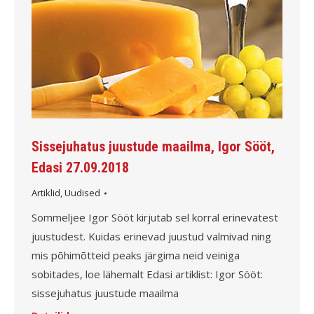
Sissejuhatus juustude maailma, Igor Sööt,
Edasi 27.09.2018
Artiklid
,
Uudised
Sommeljee Igor Sööt kirjutab sel korral erinevatest
juustudest. Kuidas erinevad juustud valmivad ning
mis põhimõtteid peaks järgima neid veiniga
sobitades, loe lähemalt Edasi artiklist: Igor Sööt:
sissejuhatus juustude maailma