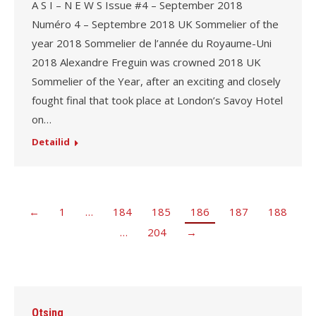
A S I – N E W S Issue #4 – September 2018
Numéro 4 – Septembre 2018 UK Sommelier of the
year 2018 Sommelier de l’année du Royaume-Uni
2018 Alexandre Freguin was crowned 2018 UK
Sommelier of the Year, after an exciting and closely
fought final that took place at London’s Savoy Hotel
on…
Detailid
←
1
…
184
185
186
187
188
…
204
→
Otsing