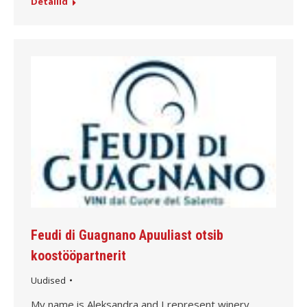
Detailid
Feudi di Guagnano Apuuliast otsib
koostööpartnerit
Uudised
My name is Aleksandra and I represent winery