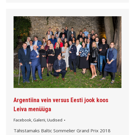
Argentiina vein versus Eesti jook koos
Leiva menüüga
Facebook
,
Galerii
,
Uudised
Tähistamaks Baltic Sommelier Grand Prix 2018