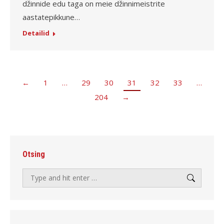
džinnide edu taga on meie džinnimeistrite
aastatepikkune…
Detailid
←
1
…
29
30
31
32
33
…
204
→
Otsing
Search: