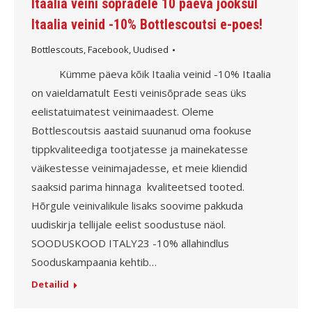
Itaalia veini sõpradele 10 päeva jooksul
Itaalia veinid -10% Bottlescoutsi e-poes!
Bottlescouts
,
Facebook
,
Uudised
Kümme päeva kõik Itaalia veinid -10% Itaalia
on vaieldamatult Eesti veinisõprade seas üks
eelistatuimatest veinimaadest. Oleme
Bottlescoutsis aastaid suunanud oma fookuse
tippkvaliteediga tootjatesse ja mainekatesse
väikestesse veinimajadesse, et meie kliendid
saaksid parima hinnaga kvaliteetsed tooted. ​​​​​​​
Hõrgule veinivalikule lisaks soovime pakkuda
uudiskirja tellijale eelist soodustuse näol.
SOODUSKOOD ITALY23 -10% allahindlus
Sooduskampaania kehtib…
Detailid