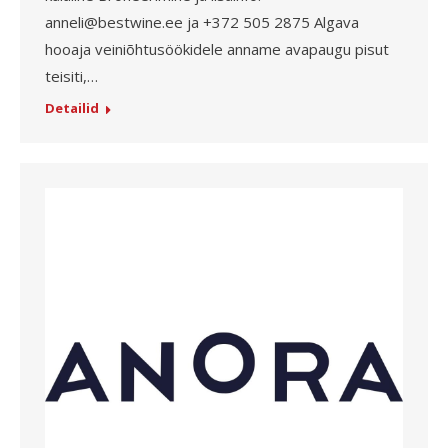
anneli@bestwine.ee ja +372 505 2875 Algava
hooaja veiniõhtusöökidele anname avapaugu pisut
teisiti,…
Detailid