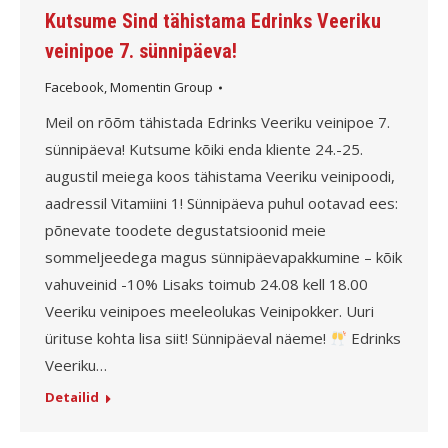
Kutsume Sind tähistama Edrinks Veeriku
veinipoe 7. sünnipäeva!
Facebook
,
Momentin Group
Meil on rõõm tähistada Edrinks Veeriku veinipoe 7.
sünnipäeva! Kutsume kõiki enda kliente 24.-25.
augustil meiega koos tähistama Veeriku veinipoodi,
aadressil Vitamiini 1! Sünnipäeva puhul ootavad ees:
põnevate toodete degustatsioonid meie
sommeljeedega magus sünnipäevapakkumine – kõik
vahuveinid -10% Lisaks toimub 24.08 kell 18.00
Veeriku veinipoes meeleolukas Veinipokker. Uuri
ürituse kohta lisa siit! Sünnipäeval näeme!
Edrinks
Veeriku…
Detailid