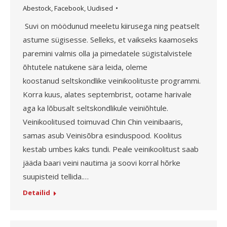
Abestock
,
Facebook
,
Uudised
Suvi on möödunud meeletu kiirusega ning peatselt
astume sügisesse. Selleks, et vaikseks kaamoseks
paremini valmis olla ja pimedatele sügistalvistele
õhtutele natukene sära leida, oleme
koostanud seltskondlike veinikoolituste programmi.
Korra kuus, alates septembrist, ootame harivale
aga ka lõbusalt seltskondlikule veiniõhtule.
Veinikoolitused toimuvad Chin Chin veinibaaris,
samas asub Veinisõbra esinduspood. Koolitus
kestab umbes kaks tundi. Peale veinikoolitust saab
jääda baari veini nautima ja soovi korral hõrke
suupisteid tellida.…
Detailid