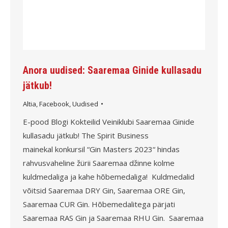
Anora uudised: Saaremaa Ginide kullasadu
jätkub!
Altia
,
Facebook
,
Uudised
E-pood Blogi Kokteilid Veiniklubi Saaremaa Ginide
kullasadu jätkub! The Spirit Business
mainekal konkursil “Gin Masters 2023“ hindas
rahvusvaheline žürii Saaremaa džinne kolme
kuldmedaliga ja kahe hõbemedaliga! ⁠ Kuldmedalid
võitsid Saaremaa DRY Gin, Saaremaa ORE Gin,
Saaremaa CUR Gin. Hõbemedalitega pärjati
Saaremaa RAS Gin ja Saaremaa RHU Gin. ⁠ Saaremaa