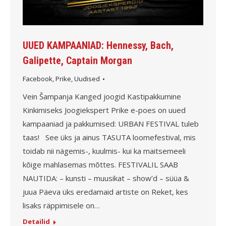
UUED KAMPAANIAD: Hennessy, Bach,
Galipette, Captain Morgan
Facebook
,
Prike
,
Uudised
Vein Šampanja Kanged joogid Kastipakkumine
Kinkimiseks Joogiekspert Prike e-poes on uued
kampaaniad ja pakkumised: URBAN FESTIVAL tuleb
taas! See üks ja ainus TASUTA loomefestival, mis
toidab nii nägemis-, kuulmis- kui ka maitsemeeli
kõige mahlasemas mõttes. FESTIVALIL SAAB
NAUTIDA: – kunsti – muusikat – show’d – süüa &
juua Päeva üks eredamaid artiste on Reket, kes
lisaks räppimisele on…
Detailid