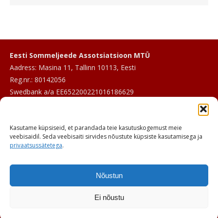
Eesti Sommeljeede Assotsiatsioon MTÜ
Aadress: Masina 11, Tallinn 10113, Eesti
Reg.nr.: 80142056
Swedbank a/a EE652200221016186629
E-post:
info@sommeljee.ee
Kasutame küpsiseid, et parandada teie kasutuskogemust meie
Telefon: +372 601 2017
veebisaidil. Seda veebisaiti sirvides nõustute küpsiste kasutamisega ja
privaatsussätetega
.
Nõustun
Ei nõustu
© ESA 2026