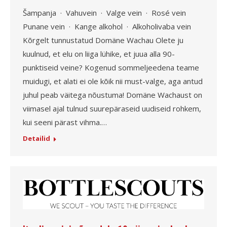
Šampanja · Vahuvein · Valge vein · Rosé vein
Punane vein · Kange alkohol · Alkoholivaba vein
Kõrgelt tunnustatud Domäne Wachau Olete ju
kuulnud, et elu on liiga lühike, et juua alla 90-
punktiseid veine? Kogenud sommeljeedena teame
muidugi, et alati ei ole kõik nii must-valge, aga antud
juhul peab väitega nõustuma! Domäne Wachaust on
viimasel ajal tulnud suurepäraseid uudiseid rohkem,
kui seeni pärast vihma.…
Detailid