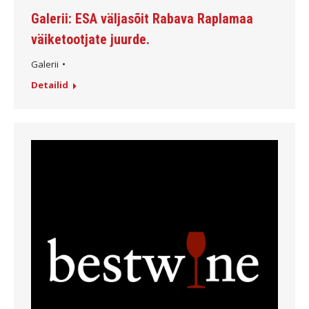
Galerii: ESA väljasõit Rabava Raplamaa
väiketootjate juurde.
Galerii
Detailid