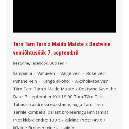
Tärn Tärn Tärn x Maido Maiste x Bestwine
veiniõhtusöök 7. septembril
Bestwine
,
Facebook
,
Uudised
Šampanja · Vahuvein · Valge vein · Rosé vein
Punane vein · Kange alkohol · Alkoholivaba vein
Tärn Tärn Tärn x Maido Maiste x Bestwine Save the
Date! 7. september Kell 19.00 Tärn Tärn Tärn,
Tabasalu aadressi edastame, nagu Tärn Tärn
Tärnile kombeks, pärast broneeringu kinnitamist
Pilet klubikliendile: 139 € / külaline Pilet: 149 € /
külaline Broneerimine ja lisainfo: