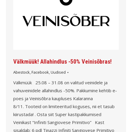
Välkmüük! Allahindlus -50% Veinisõbras!
Abestock
,
Facebook
,
Uudised
Välkmüük 25.08 – 31.08 on valitud veinidele ja
vahuveinidele allahindlus -50%. Pakkumine kehtib e-
poes ja Veinisõbra kaupluses Kalaranna
8/11. Tooteid on limiteeritud koguses, nii et tasub
kiirustada! . Osta siit Super kastipakkumised
Veinikast “Infiniti Sangiovese Primitivo” Kast
sisaldab: 6 pdl Tinazzi Infiniti Sangiovese Primitivo