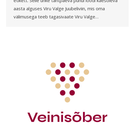
etikett. Selle uhke tähtpäeva puhul loodi käesoleva
aasta alguses Viru Valge Juubeliviin, mis oma
välimusega teeb tagasivaate Viru Valge…