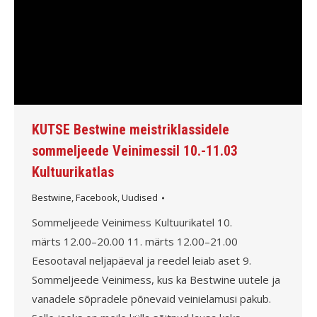
KUTSE Bestwine meistriklassidele
sommeljeede Veinimessil 10.-11.03
Kultuurikatlas
Bestwine
,
Facebook
,
Uudised
Sommeljeede Veinimess Kultuurikatel 10.
märts 12.00–20.00 11. märts 12.00–21.00
Eesootaval neljapäeval ja reedel leiab aset 9.
Sommeljeede Veinimess, kus ka Bestwine uutele ja
vanadele sõpradele põnevaid veinielamusi pakub.