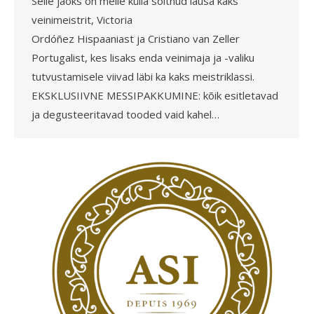
Selle jaoks on meile külla sõitnud lausa kaks
veinimeistrit, Victoria
Ordóñez Hispaaniast ja Cristiano van Zeller
Portugalist, kes lisaks enda veinimaja ja -valiku
tutvustamisele viivad läbi ka kaks meistriklassi.
EKSKLUSIIVNE MESSIPAKKUMINE: kõik esitletavad
ja degusteeritavad tooded vaid kahel…