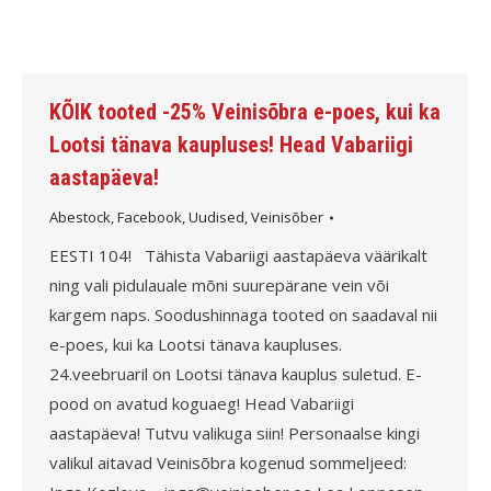
KÕIK tooted -25% Veinisõbra e-poes, kui ka
Lootsi tänava kaupluses! Head Vabariigi
aastapäeva!
Abestock
,
Facebook
,
Uudised
,
Veinisõber
EESTI 104! Tähista Vabariigi aastapäeva väärikalt
ning vali pidulauale mõni suurepärane vein või
kargem naps. Soodushinnaga tooted on saadaval nii
e-poes, kui ka Lootsi tänava kaupluses.
24.veebruaril on Lootsi tänava kauplus suletud. E-
pood on avatud koguaeg! Head Vabariigi
aastapäeva! Tutvu valikuga siin! Personaalse kingi
valikul aitavad Veinisõbra kogenud sommeljeed: