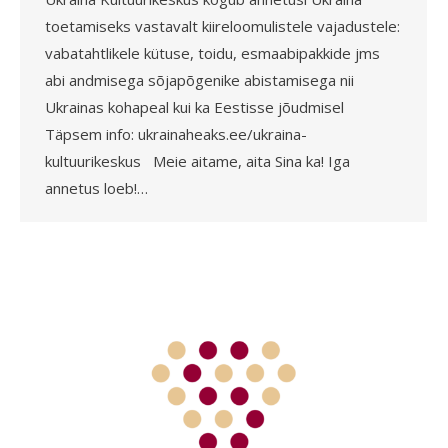
toetamiseks vastavalt kiireloomulistele vajadustele:
vabatahtlikele kütuse, toidu, esmaabipakkide jms
abi andmisega sõjapõgenike abistamisega nii
Ukrainas kohapeal kui ka Eestisse jõudmisel
Täpsem info: ukrainaheaks.ee/ukraina-
kultuurikeskus Meie aitame, aita Sina ka! Iga
annetus loeb!…