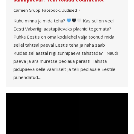
Carmen Grupp
,
Facebook
,
Uudised
Kuhu minna ja mida teha?
Kas sul on veel
Eesti Vabariigi aastapäevaks plaanid tegemata?
Puhka Eestis on oma kodulehel välja toonud mida
sellel tähtsal päeval Eestis teha ja näha saab
Kuidas sel aastal riigi sünnipäeva tähistada? Naudi
päeva ja ära muretse peolaua pärast! Tähista
pidupäeva selle vääriliselt ja telli peolauale Eestile
pühendatud…