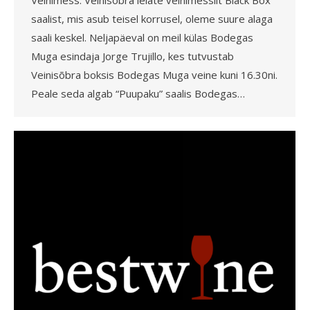
Veinimess. Veinisõbra leiate veinimessilt Black Box
saalist, mis asub teisel korrusel, oleme suure alaga
saali keskel. Neljapäeval on meil külas Bodegas
Muga esindaja Jorge Trujillo, kes tutvustab
Veinisõbra boksis Bodegas Muga veine kuni 16.30ni.
Peale seda algab “Puupaku” saalis Bodegas…