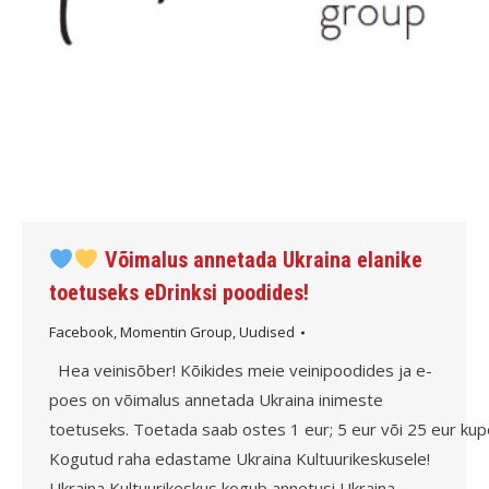
Võimalus annetada Ukraina elanike
toetuseks eDrinksi poodides!
Facebook
,
Momentin Group
,
Uudised
Hea veinisõber! Kõikides meie veinipoodides ja e-
poes on võimalus annetada Ukraina inimeste
toetuseks. Toetada saab ostes 1 eur; 5 eur või 25 eur ku
Kogutud raha edastame Ukraina Kultuurikeskusele!
Ukraina Kultuurikeskus kogub annetusi Ukraina