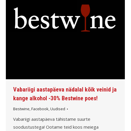
Vabariigi aastapäeva nädalal kõik veinid ja
kange alkohol -30% Bestwine poes!
Bestwine
,
Facebook
,
Uudised
Vabariigi aastapäeva tähistame suurte
soodustustega! Ootame teid koos meiega