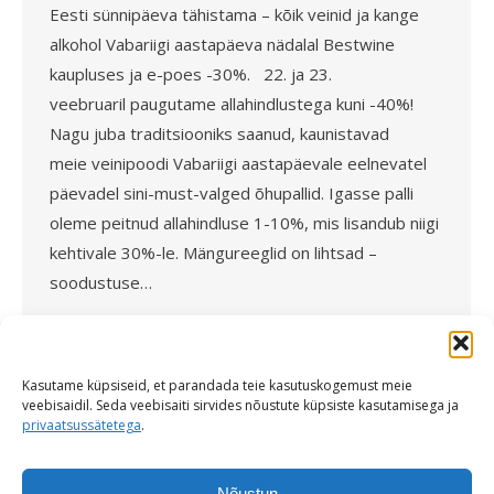
Eesti sünnipäeva tähistama – kõik veinid ja kange
alkohol Vabariigi aastapäeva nädalal Bestwine
kaupluses ja e-poes -30%. 22. ja 23.
veebruaril paugutame allahindlustega kuni -40%!
Nagu juba traditsiooniks saanud, kaunistavad
meie veinipoodi Vabariigi aastapäevale eelnevatel
päevadel sini-must-valged õhupallid. Igasse palli
oleme peitnud allahindluse 1-10%, mis lisandub niigi
kehtivale 30%-le. Mängureeglid on lihtsad –
soodustuse…
Kasutame küpsiseid, et parandada teie kasutuskogemust meie
←
1
…
59
60
61
62
63
…
veebisaidil. Seda veebisaiti sirvides nõustute küpsiste kasutamisega ja
privaatsussätetega
.
183
→
Nõustun