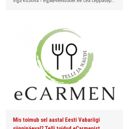
Inga Kozlova – inga@veinisober.ee Lea Leppasep…
Mis toimub sel aastal Eesti Vabariigi
sünnipäeval? Telli toidud eCarmenist