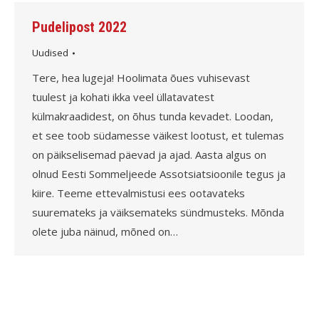
Pudelipost 2022
Uudised
Tere, hea lugeja! Hoolimata õues vuhisevast
tuulest ja kohati ikka veel üllatavatest
külmakraadidest, on õhus tunda kevadet. Loodan,
et see toob südamesse väikest lootust, et tulemas
on päikselisemad päevad ja ajad. Aasta algus on
olnud Eesti Sommeljeede Assotsiatsioonile tegus ja
kiire. Teeme ettevalmistusi ees ootavateks
suuremateks ja väiksemateks sündmusteks. Mõnda
olete juba näinud, mõned on…