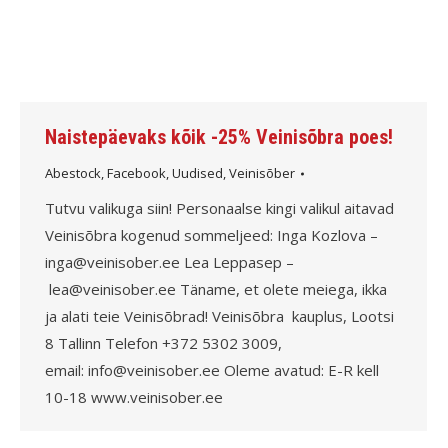
Naistepäevaks kõik -25% Veinisõbra poes!
Abestock
,
Facebook
,
Uudised
,
Veinisõber
Tutvu valikuga siin! Personaalse kingi valikul aitavad
Veinisõbra kogenud sommeljeed: Inga Kozlova –
inga@veinisober.ee Lea Leppasep –
lea@veinisober.ee Täname, et olete meiega, ikka
ja alati teie Veinisõbrad! Veinisõbra kauplus, Lootsi
8 Tallinn Telefon +372 5302 3009,
email: info@veinisober.ee Oleme avatud: E-R kell
10-18 www.veinisober.ee