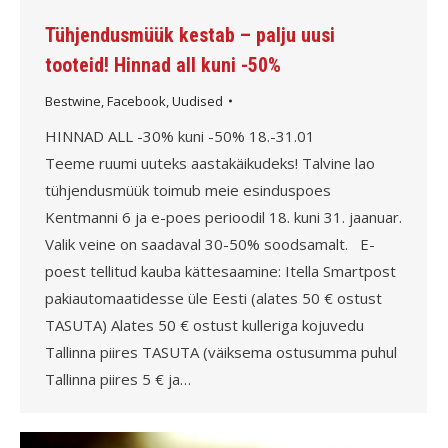
Tühjendusmüük kestab – palju uusi
tooteid! Hinnad all kuni -50%
Bestwine
,
Facebook
,
Uudised
HINNAD ALL -30% kuni -50% 18.-31.01
Teeme ruumi uuteks aastakäikudeks! Talvine lao
tühjendusmüük toimub meie esinduspoes
Kentmanni 6 ja e-poes perioodil 18. kuni 31. jaanuar.
Valik veine on saadaval 30-50% soodsamalt. E-
poest tellitud kauba kättesaamine: Itella Smartpost
pakiautomaatidesse üle Eesti (alates 50 € ostust
TASUTA) Alates 50 € ostust kulleriga kojuvedu
Tallinna piires TASUTA (väiksema ostusumma puhul
Tallinna piires 5 € ja…