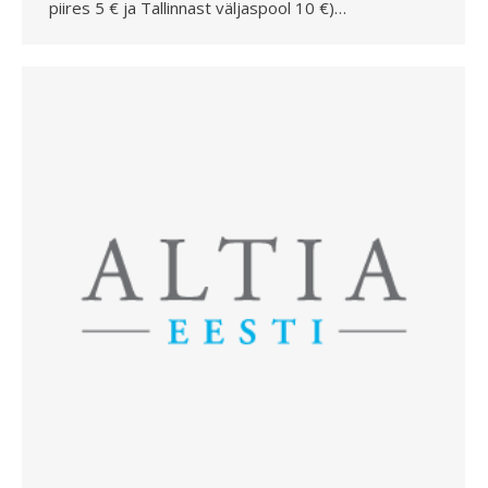
piires 5 € ja Tallinnast väljaspool 10 €)…