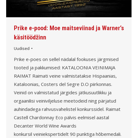
Prike e-pood: Moe maitseviinad ja Warner’s
käsitöödžinn
Uudised
Prike e-poes on sellel nädalal fookuses järgmised
tooted ja pakkumised: KATALOONIA VEINIMAJA
RAIMAT Raimati veine valmistatakse Hispaanias,
Kataloonias, Costers del Segre D.O piirkonnas.
Veinid on valmistatud järgides jätkusuutlikku ja
orgaanilisi veiniviljeluse meetodeid ning pärjatud
auhindadega rahvusvahelistel konkurssidel. Raimat
Castell Chardonnay Eco pälvis eelmisel aastal
Decanter World Wine Awards
konkursil veiniekspertidelt 90 punktiga hõbemedali.