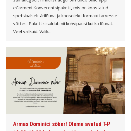
eCarmeni Konverentsipakett, mis on koostatud
spetsiaalselt ärilõuna ja koosoleku formaati arvesse
võttes. Pakett sisaldab nii kohvipausi kui ka lõunat.
Veel valikuid: Valik…
Armas Dominici sõber! Oleme avatud T-P