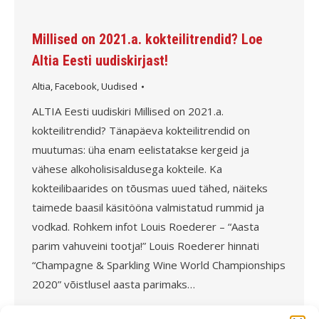
Millised on 2021.a. kokteilitrendid? Loe
Altia Eesti uudiskirjast!
Altia
,
Facebook
,
Uudised
ALTIA Eesti uudiskiri Millised on 2021.a.
kokteilitrendid? Tänapäeva kokteilitrendid on
muutumas: üha enam eelistatakse kergeid ja
vähese alkoholisisaldusega kokteile. Ka
kokteilibaarides on tõusmas uued tähed, näiteks
taimede baasil käsitööna valmistatud rummid ja
vodkad. Rohkem infot Louis Roederer – “Aasta
parim vahuveini tootja!” Louis Roederer hinnati
“Champagne & Sparkling Wine World Championships
2020” võistlusel aasta parimaks…