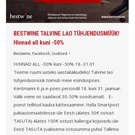
BESTWINE TALVINE LAO TÜHJENDUSMÜÜK!
Hinnad all kuni -50%
Bestwine
,
Facebook
,
Uudised
HINNAD ALL -30% kuni -50% 18.-31.01
Teeme ruumi uuteks aastakäikudeks! Talvine lao
tühjendusmüük toimub meie esinduspoes
Kentmanni 6 ja e-poes perioodil 18. kuni 31. jaanuar.
Valik veine on saadaval 30-50% soodsamalt. E-
poest tellitud kauba kättesaamine: Itella Smartpost
pakiautomaatidesse üle Eesti (alates 50€ ostust
TASUTA) Alates 100€ ostust kulleriga kojuvedu üle
Eesti TASUTA (väiksema ostusumma puhul Tallinna