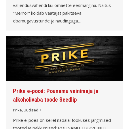
väljendusvahendi kui omaette eesmärgina. Näitus
“Merror” köidab vaatajat pakitseva
ebamugavustunde ja naudinguga…
Prike e-pood: Pounamu veinimaja ja
alkoholivaba toode Seedlip
Prike
,
Uudised
Prike e-poes on sellel nädalal fookuses järgmised
tooted ja pakkumised: POUNAMU TIPPVEINID