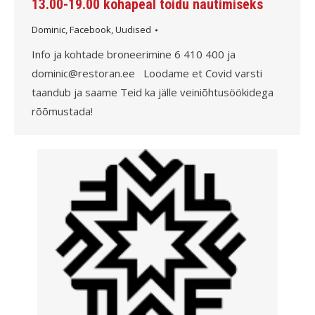
13.00-19.00 kohapeal toidu nautimiseks
Dominic
,
Facebook
,
Uudised
Info ja kohtade broneerimine 6 410 400 ja
dominic@restoran.ee Loodame et Covid varsti
taandub ja saame Teid ka jälle veiniõhtusöökidega
rõõmustada!