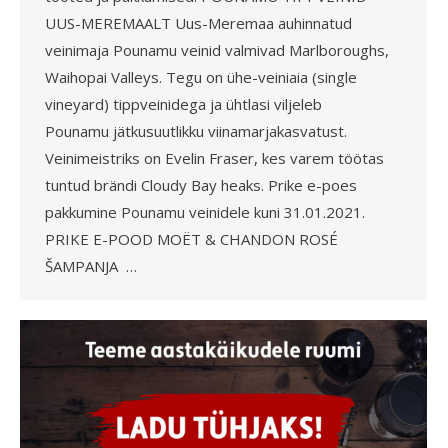
UUS-MEREMAALT Uus-Meremaa auhinnatud
veinimaja Pounamu veinid valmivad Marlboroughs,
Waihopai Valleys. Tegu on ühe-veiniaia (single
vineyard) tippveinidega ja ühtlasi viljeleb
Pounamu jätkusuutlikku viinamarjakasvatust.
Veinimeistriks on Evelin Fraser, kes varem töötas
tuntud brändi Cloudy Bay heaks. Prike e-poes
pakkumine Pounamu veinidele kuni 31.01.2021.
PRIKE E-POOD MOËT & CHANDON ROSÉ
ŠAMPANJA …