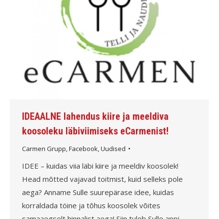
IDEAALNE lahendus kiire ja meeldiva
koosoleku läbiviimiseks eCarmenist!
Carmen Grupp
,
Facebook
,
Uudised
IDEE – kuidas viia läbi kiire ja meeldiv koosolek!
Head mõtted vajavad toitmist, kuid selleks pole
aega? Anname Sulle suurepärase idee, kuidas
korraldada töine ja tõhus koosolek võites
samaaegselt hinnalist aega! Siin tuleb Sulle appi