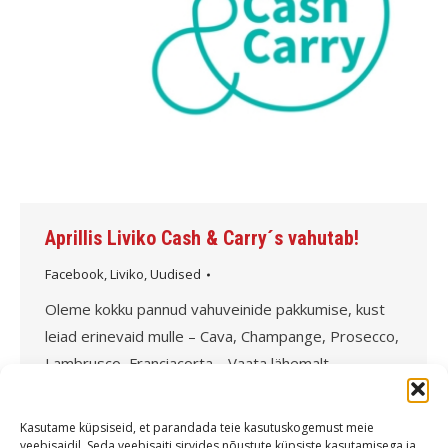
Aprillis Liviko Cash & Carry´s vahutab!
Facebook
,
Liviko
,
Uudised
Oleme kokku pannud vahuveinide pakkumise, kust
leiad erinevaid mulle – Cava, Champange, Prosecco,
Lambrusco, Franciacorta… Vaata lähemalt
https://issuu.com/liviko…/docs/cash_carry_joogilist_aprill
Tähelepanu! Tegemist on alkoholiga. Alkohol võib
Kasutame küpsiseid, et parandada teie kasutuskogemust meie
kahjustada teie tervist.
veebisaidil. Seda veebisaiti sirvides nõustute küpsiste kasutamisega ja