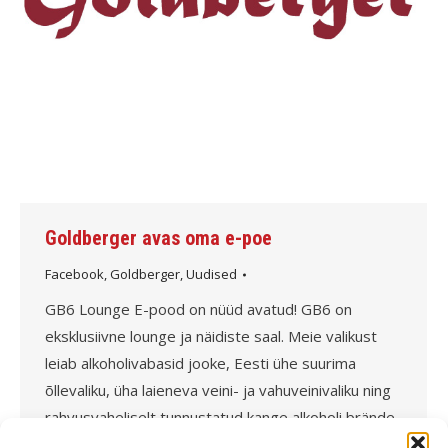
Goldberger avas oma e-poe
Facebook
,
Goldberger
,
Uudised
GB6 Lounge E-pood on nüüd avatud! GB6 on
eksklusiivne lounge ja näidiste saal. Meie valikust
leiab alkoholivabasid jooke, Eesti ühe suurima
õllevaliku, üha laieneva veini- ja vahuveinivaliku ning
rahvusvaheliselt tunnustatud kange alkoholi brände
ja importjooke lähinaabrite juurest. Esindatud on ka