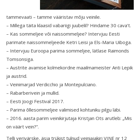
tammevaati – tamme vääristav mõju veinile.
– Millega täita klaasid vabariigi juubelil? Hindame 30 cava’t.
– Kas sommeljee või naissommeljee? Intervjuu Eesti
parimate naissommeljeede Ketri Leisi ja Els-Maria Uiboga.
– Intervjuu Euroopa parima sommeljee, lätlase Raimonds
Tomsonsiga.
– Austrite avamise kolmekordne maailmameister Anti Lepik
ja austrid.
– Veinimarjad Verdicchio ja Montepulciano.
– Rabarberivein ja mullid.
– Eesti Joogi Festival 2017.
– Parima õllesommeljee valimised kohtuniku pilgu läbi.
– 2016. aasta parim veinikirjutaja Kristjan Ots arutleb: „Mis
on väärt vein?”.
Telli verivärske, äsja trükist tulnud veiniajakiri VINE nr 12