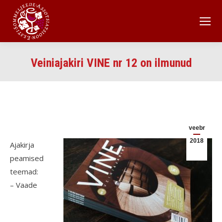
Veiniajakiri VINE nr 12 on ilmunud
veebr
2018
Ajakirja
peamised
teemad:
– Vaade