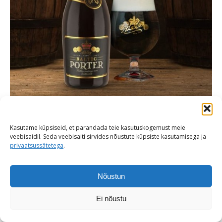
Kasutame küpsiseid, et parandada teie kasutuskogemust meie
veebisaidil. Seda veebisaiti sirvides nõustute küpsiste kasutamisega ja
privaatsussätetega
.
© ESA 2026
Nõustun
Ei nõustu