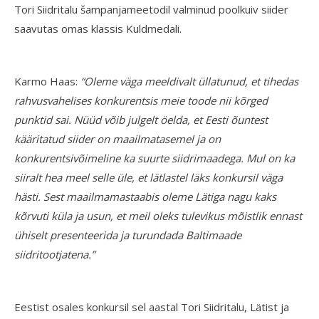
Tori Siidritalu šampanjameetodil valminud poolkuiv siider
saavutas omas klassis Kuldmedali.
Karmo Haas:
“Oleme väga meeldivalt üllatunud, et tihedas
rahvusvahelises konkurentsis meie toode nii kõrged
punktid sai. Nüüd võib julgelt öelda, et Eesti õuntest
kääritatud siider on maailmatasemel ja on
konkurentsivõimeline ka suurte siidrimaadega. Mul on ka
siiralt hea meel selle üle, et lätlastel läks konkursil väga
hästi. Sest maailmamastaabis oleme Lätiga nagu kaks
kõrvuti küla ja usun, et meil oleks tulevikus mõistlik ennast
ühiselt presenteerida ja turundada Baltimaade
siidritootjatena.”
Eestist osales konkursil sel aastal Tori Siidritalu, Lätist ja