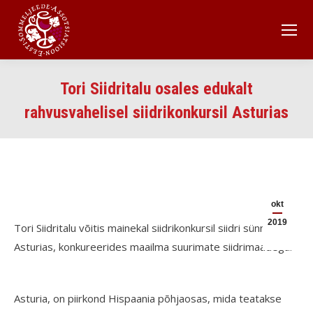
Tori Siidritalu osales edukalt
rahvusvahelisel siidrikonkursil Asturias
okt
2019
Tori Siidritalu võitis mainekal siidrikonkursil siidri sünnimaal
Asturias, konkureerides maailma suurimate siidrimaadega.
Asturia, on piirkond Hispaania põhjaosas, mida teatakse