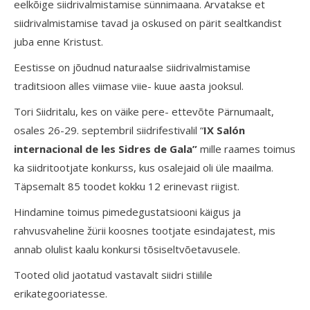
eelkõige siidrivalmistamise sünnimaana. Arvatakse et
siidrivalmistamise tavad ja oskused on pärit sealtkandist
juba enne Kristust.
Eestisse on jõudnud naturaalse siidrivalmistamise
traditsioon alles viimase viie- kuue aasta jooksul.
Tori Siidritalu, kes on väike pere- ettevõte Pärnumaalt,
osales 26-29. septembril siidrifestivalil “
IX Salón
internacional
de les Sidres de Gala”
mille raames toimus
ka siidritootjate konkurss, kus osalejaid oli üle maailma.
Täpsemalt 85 toodet kokku 12 erinevast riigist.
Hindamine toimus pimedegustatsiooni käigus ja
rahvusvaheline žürii koosnes tootjate esindajatest, mis
annab olulist kaalu konkursi tõsiseltvõetavusele.
Tooted olid jaotatud vastavalt siidri stiilile
erikategooriatesse.