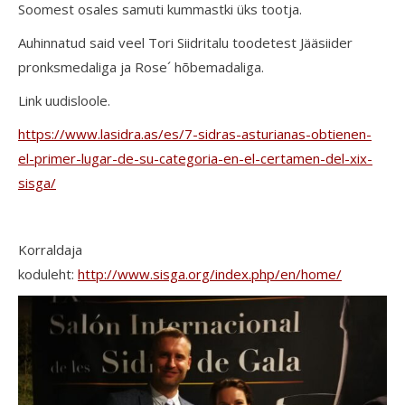
Soomest osales samuti kummastki üks tootja.
Auhinnatud said veel Tori Siidritalu toodetest Jääsiider
pronksmedaliga ja Rose´ hõbemadaliga.
Link uudisloole.
https://www.lasidra.as/es/7-sidras-asturianas-obtienen-
el-primer-lugar-de-su-categoria-en-el-certamen-del-xix-
sisga/
Korraldaja
koduleht:
http://www.sisga.org/index.php/en/home/