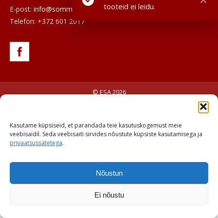
tooteid ei leidu.
E-post:
info@sommeljee.ee
Telefon: +372 601 2017
© ESA 2026
Kasutame küpsiseid, et parandada teie kasutuskogemust meie
veebisaidil. Seda veebisaiti sirvides nõustute küpsiste kasutamisega ja
privaatsussätetega
.
Nõustun
Ei nõustu