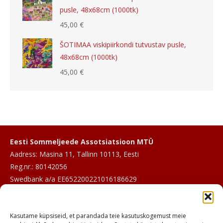
pusle, 48x68cm (1000tk)
45,00
€
ŠOTIMAA viskipiirkondi tutvustav pusle,
48x68cm (1000tk)
45,00
€
Eesti Sommeljeede Assotsiatsioon MTÜ
Aadress: Masina 11, Tallinn 10113, Eesti
Reg.nr.: 80142056
Swedbank a/a EE652200221016186629
E-post:
info@sommeljee.ee
Kasutame küpsiseid, et parandada teie kasutuskogemust meie
Telefon: +372 601 2017