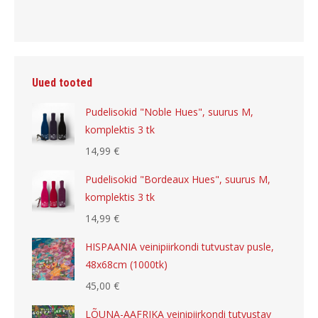
Uued tooted
Pudelisokid "Noble Hues", suurus M,
komplektis 3 tk
14,99
€
Pudelisokid "Bordeaux Hues", suurus M,
komplektis 3 tk
14,99
€
HISPAANIA veinipiirkondi tutvustav pusle,
48x68cm (1000tk)
45,00
€
LÕUNA-AAFRIKA veinipiirkondi tutvustav