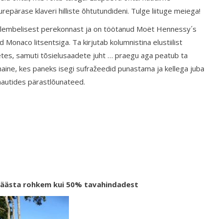
pärase klaveri hilliste õhtutundideni. Tulge liituge meiega!
rilembelisest perekonnast ja on töötanud Moët Hennessy´s
 Monaco litsentsiga. Ta kirjutab kolumnistina elustiilist
netes, samuti tõsielusaadete juht … praegu aga peatub ta
naine, kes paneks isegi sufražeedid punastama ja kellega juba
 nautides pärastlõunateed.
 säästa rohkem kui 50% tavahindadest