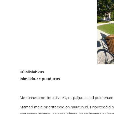
Külalislahkus
inimlikkuse puudutus
Me tunnetame intuitiivselt, et paljud asjad pole ena
Mitmed meie prioriteedid on muutunud. Prioriteedid n
pagasisse lisanud, seistes silmitsi keeruliseima oluko