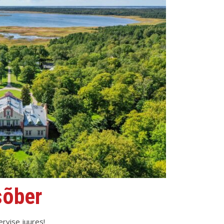
sõber
ervise juures!