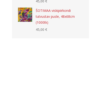
45,00
€
ŠOTIMAA viskipiirkondi
tutvustav pusle, 48x68cm
(1000tk)
45,00
€