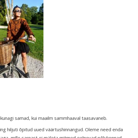
m kunagi samad, kui maailm sammhaaval taasavaneb.
ing hiljuti õpitud uued väärtushinnangud. Oleme need enda
rraga, mille sarnast ei mäleta mitmed eelnevad põlvkonnad.