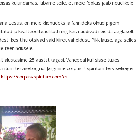
sas kujundamas, lubame teile, et meie fookus jääb nõudlikele
na Eestis, on meie klientideks ja fännideks olnud pigem
itatud ja kvaliteediteadlikud ning kes naudivad reisida aeglaselt
, kes tihti otsivad vaid kiiret vaheldust. Pikk lause, aga selles
le teenindusele.
lt alustasime 25 aastat tagasi. Vahepeal küll sisse tuues
ritum terviselaagrid. Järgmine corpus + spiritum terviselaager
e
https://corpus-spiritum.com/et