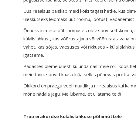
Uus reaalsus paiskab meid kõiki tagasi hetke, kus oli
üleskutseks leidmaks uut rõõmu, lootust, vabanemist ja
Õnneks inimese põhiloomuses olev soov seltskonna, 
külalislahkust, kas võõrustajana või võõrustatavana on o
vahet, kas sõjas, vaesuses või rikkuses – külalislahku
igatseme.
Pädastes oleme uuesti kujundamas meie rolli koos helge
meie fänn, soovid kaasa lüüa selles põnevas protsess
Olukord on praegu veel muutlik ja nii reaalsus kui ka 
mõne nädala jagu. Me lubame, et üllatame teid!
Truu erakordse külalislahkuse põhimõttele