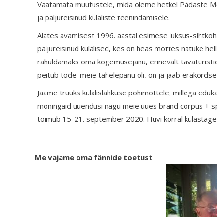
Vaatamata muutustele, mida oleme hetkel Pädaste Mõi
ja paljureisinud külaliste teenindamisele.
Alates avamisest 1996. aastal esimese luksus-sihtkoha
paljureisinud külalised, kes on heas mõttes natuke hell
rahuldamaks oma kogemusejanu, erinevalt tavaturistidest
peitub tõde; meie tähelepanu oli, on ja jääb erakordse
Jääme truuks külalislahkuse põhimõttele, millega eduka
mõningaid uuendusi nagu meie uues bränd corpus + spi
toimub 15-21. september 2020. Huvi korral külastag
Me vajame oma fännide toetust