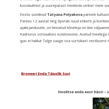
kooslaulmist ja suurepärast meeleolu ümber meie suure
Eestis sündinud
Tatyana Polyakova
pärineb kultuu
Pariisis 12 aastat ning õpetab nüüd etiketti ja kombeid
ajakirjandusele, on hinnatud kõneleja on-line väljaan
Kadriorus sotsiaalses isolatsioonis. Avatud meelega 
igav ei hakka! Tulge saage osa vürtsikast vestlusest
Broneeri Enda Täiuslik Suvi
Hoolitse enda eest hästi –