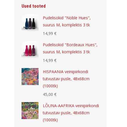
Uued tooted
Pudelisokid "Noble Hues",
suurus M, komplektis 3 tk
14,99
€
Pudelisokid "Bordeaux Hues",
suurus M, komplektis 3 tk
14,99
€
HISPAANIA veinipiirkondi
tutvustav pusle, 48x68cm
(1000tk)
45,00
€
LÕUNA-AAFRIKA veinipiirkondi
tutvustav pusle, 48x68cm
(1000tk)