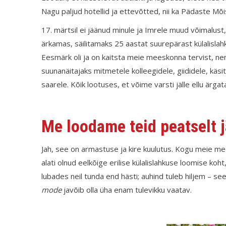
Nagu paljud hotellid ja ettevõtted, nii ka Pädaste Mõi
17. märtsil ei jäänud minule ja Imrele muud võimalust,
ärkamas, säilitamaks 25 aastat suurepärast külalislah
Eesmärk oli ja on kaitsta meie meeskonna tervist, ne
suunanäitajaks mitmetele kolleegidele, giididele, käsit
saarele. Kõik lootuses, et võime varsti jälle ellu ärgat
Me loodame teid peatselt j
Jah, see on armastuse ja kire kuulutus. Kogu meie me
alati olnud eelkõige erilise külalislahkuse loomise k
lubades neil tunda end hästi; auhind tuleb hiljem – se
mode
javõib olla üha enam tulevikku vaatav.