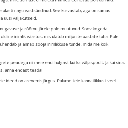
me alasti nagu vastsündinud. See kurvastab, aga on samas
 uusi väljakutseid.
mugavuse ja rõõmu järele pole muutunud. Soov kogeda
luline inimlik väärtus, mis ulatub miljonite aastate taha. Pole
s ühendab ja annab sooja inimlikkuse tunde, mida me kõik
te peadega nii meie endi hulgast kui ka väljaspoolt. Ja kui sina,
is, anna endast teada!
meie ideed on arenemisjärgus. Palume teie kannatlikkust veel