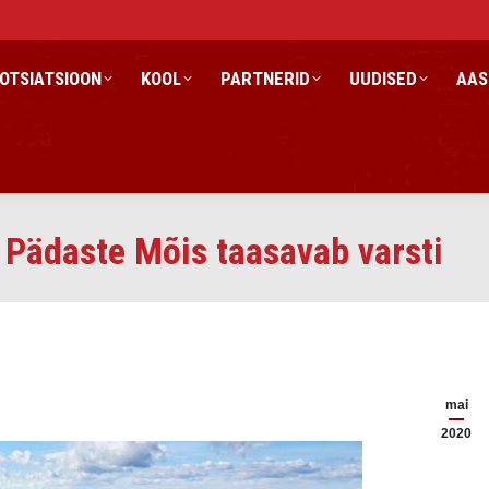
OTSIATSIOON
KOOL
PARTNERID
UUDISED
AAS
 Pädaste Mõis taasavab varsti
mai
2020