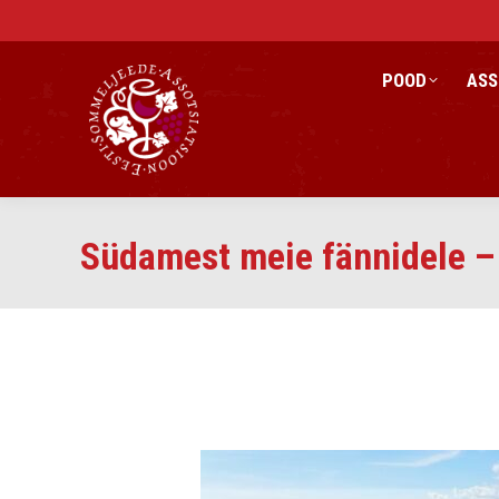
POOD
ASS
Südamest meie fännidele –