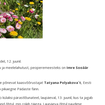
, 12. juunil.
mu ja meelelahutust, peoperemeesteks on
Imre Sooäär
eie põnevat kaasvõõrustajat
Tatyana Polyakova´t
, Eesti
ja pikaegne Pädaste fänn.
külalisi pärastlõunateel, laupäeval, 13. juunil, kus ta jagab
meid õhtul, mis rokib täiega. Laupäeva õhtul naudime