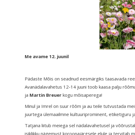
Me avame 12. juunil
Pädaste Mõis on seadnud eesmärgiks taasavada reedel
Avanädalavahetus 12-14 juuni toob kaasa palju rõõ
ja
Martin Breuer
kogu mõisaperega!
Minul ja Imrel on suur rõõm ja au teile tutvustada m
juurtega ülemaailmne kultuuriprominent, etiketiguru 
Tatjana liitub meiega sel nädalavahetusel ja võõrustab 
isiklikku nägemust koroonajärgsele elule ja tervitab 