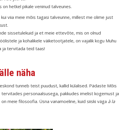
s on hetkel pikale veninud talveunes.
 kui viia meie mõis tagasi talveunne, millest me olime just
kust.
nde sissetulekuid ja et meie ettevõte, mis on olnud
öölistele ja kohalikele väiketootjatele, on vajalik kogu Muhu
a ja tervitada teid taas!
älle näha
eskond tunneb teist puudust, kallid külalised. Pädaste Mõis
oht, tervitades personaalsusega, pakkudes imelist kogemust ja
e on meie filosoofia. Üsna vanamoeline, kuid siiski väga
à la