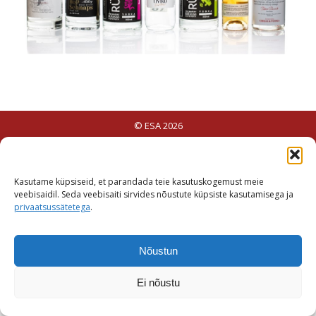
© ESA 2026
Kasutame küpsiseid, et parandada teie kasutuskogemust meie
veebisaidil. Seda veebisaiti sirvides nõustute küpsiste kasutamisega ja
privaatsussätetega
.
Nõustun
Ei nõustu