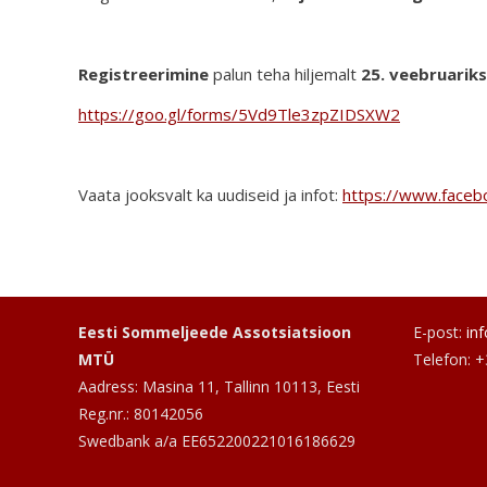
Registreerimine
palun teha hiljemalt
25. veebruariks 
https://goo.gl/forms/5Vd9Tle3zpZIDSXW2
Vaata jooksvalt ka uudiseid ja infot:
https://www.face
Eesti Sommeljeede Assotsiatsioon
E-post:
in
MTÜ
Telefon: 
Aadress: Masina 11, Tallinn 10113, Eesti
Reg.nr.: 80142056
Swedbank a/a EE652200221016186629