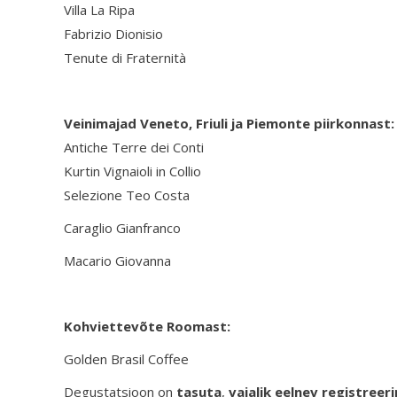
Villa La Ripa
Fabrizio Dionisio
Tenute di Fraternità
Veinimajad Veneto, Friuli ja Piemonte piirkonnast:
Antiche Terre dei Conti
Kurtin Vignaioli in Collio
Selezione Teo Costa
Caraglio Gianfranco
Macario Giovanna
Kohviettevõte Roomast:
Golden Brasil Coffee
Degustatsioon on
tasuta
,
vajalik eelnev registreer