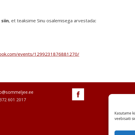
siin
, et teaksime Sinu osalemisega arvestada
:
book.com/events/1299231876881270/
fo@sommeljee.ee
+372 601 2017
Kasutame kü
veebisaiti 