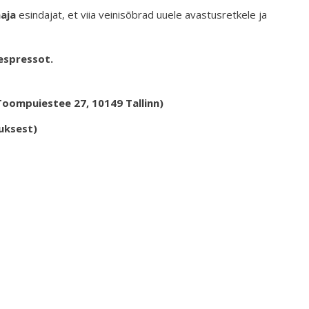
maja
esindajat, et viia veinisõbrad uuele avastusretkele ja
 espressot.
Toompuiestee 27, 10149 Tallinn)
uksest)