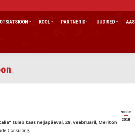
OTSIATSIOON
KOOL
PARTNERID
UUDISED
AAS
oon
veebr
2019
talia“ tuleb taas neljapäeval, 28. veebruaril,
Meriton
ade Consulting.