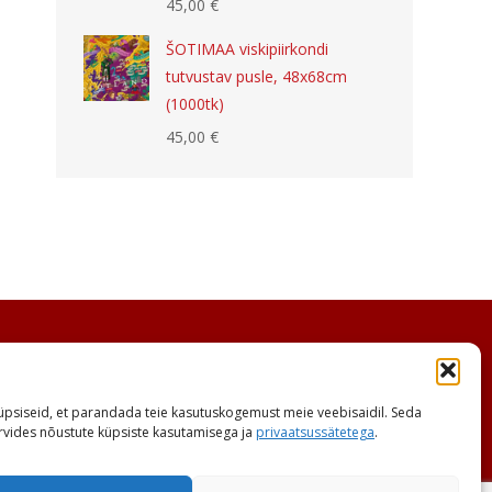
45,00
€
ŠOTIMAA viskipiirkondi
tutvustav pusle, 48x68cm
(1000tk)
45,00
€
psiseid, et parandada teie kasutuskogemust meie veebisaidil. Seda
sirvides nõustute küpsiste kasutamisega ja
privaatsussätetega
.