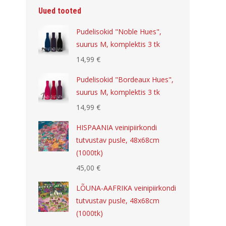
Uued tooted
Pudelisokid "Noble Hues",
suurus M, komplektis 3 tk
14,99
€
Pudelisokid "Bordeaux Hues",
suurus M, komplektis 3 tk
14,99
€
HISPAANIA veinipiirkondi
tutvustav pusle, 48x68cm
(1000tk)
45,00
€
LÕUNA-AAFRIKA veinipiirkondi
tutvustav pusle, 48x68cm
(1000tk)