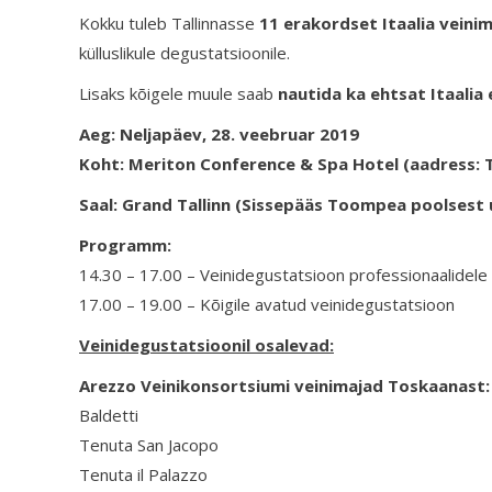
Kokku tuleb Tallinnasse
11 erakordset Itaalia veini
külluslikule degustatsioonile.
Lisaks kõigele muule saab
nautida ka ehtsat Itaalia
Aeg: Neljapäev, 28. veebruar 2019
Koht: Meriton Conference & Spa Hotel (
aadress: 
Saal: Grand Tallinn (Sissepääs Toompea poolsest 
Programm:
14.30 – 17.00 – Veinidegustatsioon professionaalidele
17.00 – 19.00 – Kõigile avatud veinidegustatsioon
Veinidegustatsioonil osalevad:
Arezzo Veinikonsortsiumi veinimajad Toskaanast:
Baldetti
Tenuta San Jacopo
Tenuta il Palazzo