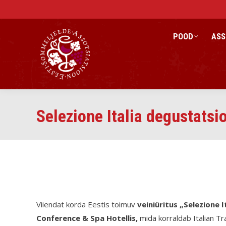
POOD
ASS
Selezione Italia degustatsi
Viiendat korda Eestis toimuv
veiniüritus „Selezione I
Conference & Spa Hotellis,
mida korraldab Italian Tr