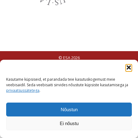
© ESA 2026
Kasutame küpsiseid, et parandada teie kasutuskogemust meie
veebisaidil. Seda veebisaiti sirvides nõustute küpsiste kasutamisega ja
privaatsussätetega
.
Nõustun
Ei nõustu