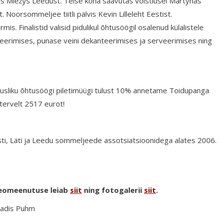
as Miežys Leedust. Teise koha saavutas võistlusel Martynas
 Noorsommeljee tiitli pälvis Kevin Lilleleht Eestist.
is. Finalistid valisid pidulikul õhtusöögil osalenud külalistele
veerimises, punase veini dekanteerimises ja serveerimises ning
gevusliku õhtusöögi piletimüügi tulust 10% annetame Toidupanga
tervelt 2517 eurot!
esti, Läti ja Leedu sommeljeede assotsiatsioonidega alates 2006.
ideomeenutuse leiab
siit
ning fotogalerii
siit
.
Madis Puhm