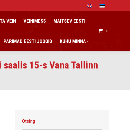
TA VEIN
VEINIMESS
MAITSEV EESTI
0
PARIMAD EESTI JOOGID
KUHU MINNA
 saalis 15-s Vana Tallinn
Otsing