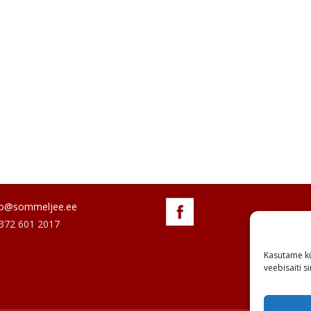
fo@sommeljee.ee
+372 601 2017
Kasutame kü
veebisaiti 