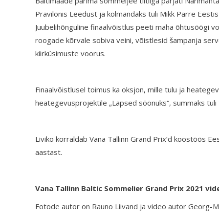
Baltimaade parima sommeljee tiitliga pärjati Narimant
Pravilonis Leedust ja kolmandaks tuli Mikk Parre Eestist.
Juubelihõnguline finaalvõistlus peeti maha õhtusöögi vorm
roogade kõrvale sobiva veini, võistlesid šampanja ser
kiirküsimuste voorus.
Finaalvõistlusel toimus ka oksjon, mille tulu ja heate
heategevusprojektile „Lapsed söönuks“, summaks tuli 
Liviko korraldab Vana Tallinn Grand Prix’d koostöös E
aastast.
Vana Tallinn Baltic Sommelier Grand Prix 2021 v
Fotode autor on Rauno Liivand ja video autor Georg-