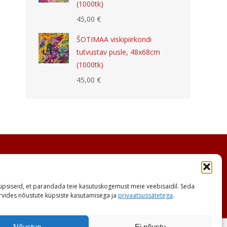
(1000tk)
45,00
€
ŠOTIMAA viskipiirkondi
tutvustav pusle, 48x68cm
(1000tk)
45,00
€
psiseid, et parandada teie kasutuskogemust meie veebisaidil. Seda
sirvides nõustute küpsiste kasutamisega ja
privaatsussätetega
.
Nõustun
Ei nõustu