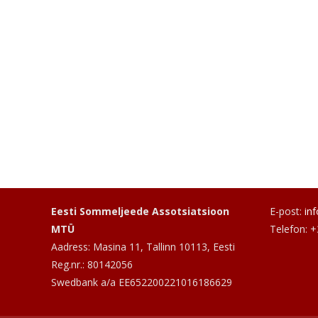
Eesti Sommeljeede Assotsiatsioon
E-post:
in
MTÜ
Telefon: 
Aadress: Masina 11, Tallinn 10113, Eesti
Reg.nr.: 80142056
Swedbank a/a EE652200221016186629