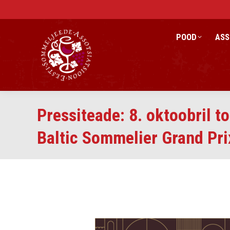
POOD
ASS
Pressiteade: 8. oktoobril t
Baltic Sommelier Grand Pri