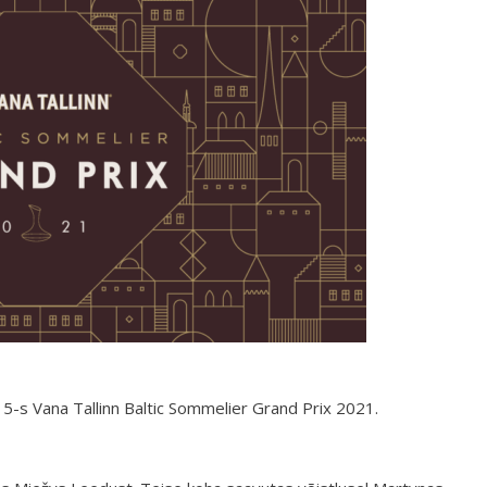
15-s Vana Tallinn Baltic Sommelier Grand Prix 2021.