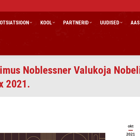
OTSIATSIOON
KOOL
PARTNERID
UUDISED
AAS
oimus Noblessner Valukoja Nobeli
x 2021.
okt
2021