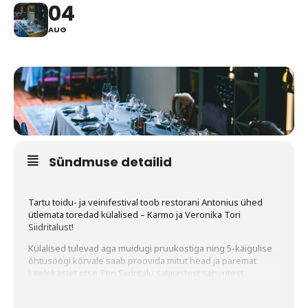
04
AUG
Sündmuse detailid
Tartu toidu- ja veinifestival toob restorani Antonius ühed
ütlemata toredad külalised – Karmo ja Veronika Tori
Siidritalust!
Külalised tulevad aga muidugi pruukostiga ning 5-käigulise
õhtusöögi kõrvale saab proovida mitut head ja paremat
keelekastet otse Tori Siidritalu salajastest sahvritest.
Karmo ja Veronika on oma talu rajamisega tegelenud alates
aastast 2014 ning on ise kõikide toodete sünni juures, alates