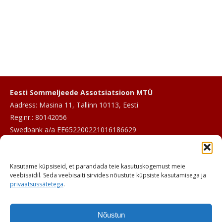
Eesti Sommeljeede Assotsiatsioon MTÜ
Aadress: Masina 11, Tallinn 10113, Eesti
Reg.nr.: 80142056
Swedbank a/a EE652200221016186629
E-post:
info@sommeljee.ee
Kasutame küpsiseid, et parandada teie kasutuskogemust meie
Telefon: +372 601 2017
veebisaidil. Seda veebisaiti sirvides nõustute küpsiste kasutamisega ja
privaatsussätetega
.
Nõustun