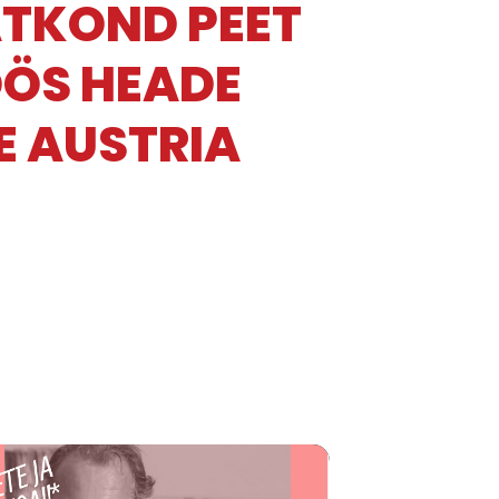
ATKOND PEET
ÖÖS HEADE
E AUSTRIA