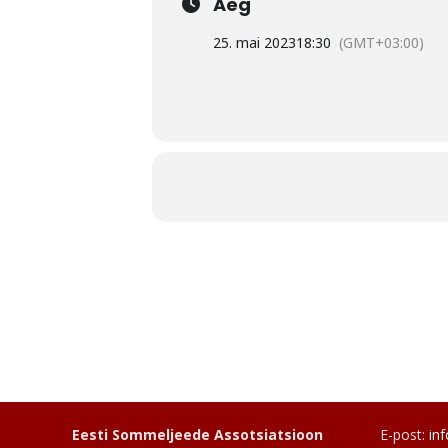
Aeg
25. mai 2023
18:30
(GMT+03:00)
Mitteametlik Austria veini saa
teemalisele õhtusöögile!
Saalis tervitab ja oma lugusid jutu
1. Flamm ja dipid
Pet Nat, Hajszan Neumann 2021
2. Hapendatud kapsas, spargel ja p
Eesti Sommeljeede Assotsiatsioon
E-post:
in