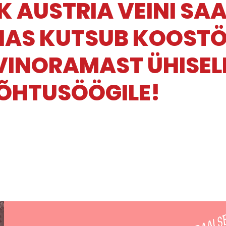
K AUSTRIA VEINI SA
NAS KUTSUB KOOST
INORAMAST ÜHISEL
 ÕHTUSÖÖGILE!