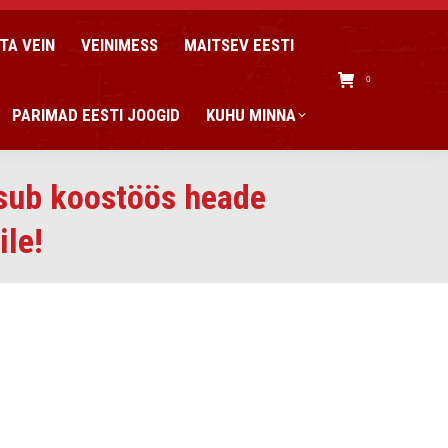
TA VEIN
VEINIMESS
MAITSEV EESTI
0
PARIMAD EESTI JOOGID
KUHU MINNA
tsub koostöös heade
ile!