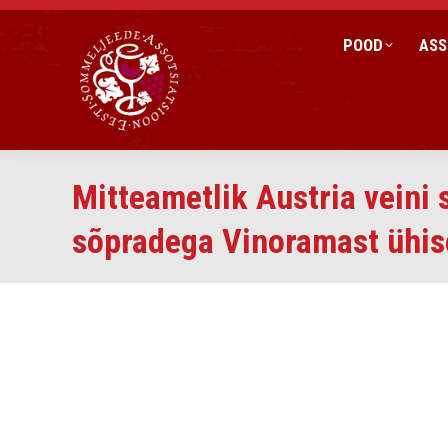
POOD
ASS
Mitteametlik Austria veini
sõpradega Vinoramast ühise