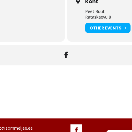
Koht
Peet Ruut
Rataskaevu 8
OTHER EVENTS
tkond Peet Ruut Tallinnas kutsub koostöös heade sõpradega 
stab Stefanie Lobner, kes esindab muuhulgas Hajszan Neumann, Wienin
eekonivaht
fo@sommeljee.ee