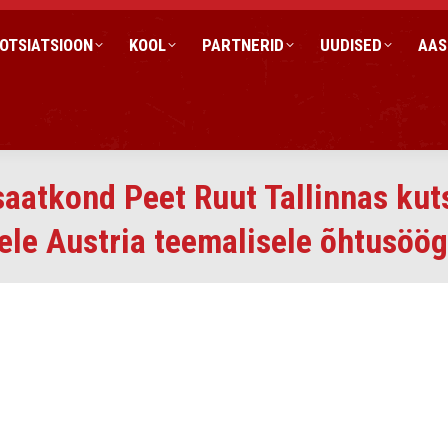
OTSIATSIOON
KOOL
PARTNERID
UUDISED
AAS
 saatkond Peet Ruut Tallinnas ku
le Austria teemalisele õhtusöög