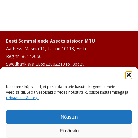
Eesti Sommeljeede Assotsiatsioon MTÜ
Aadress: Masina 11, Tallinn 10113, Eesti
Reg.nr.: 80142056
Swedbank a/a EE652200221016186629
E-post:
info@sommeljee.ee
Kasutame küpsiseid, et parandada teie kasutuskogemust meie
Telefon: +372 601 2017
veebisaidil. Seda veebisaiti sirvides nõustute küpsiste kasutamisega ja
privaatsussätetega
.
Nõustun
Ei nõustu
© ESA 2026