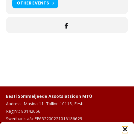
OTHER EVENTS
Eesti Sommeljeede Assotsiatsioon MTÜ
Aadress: Masina 11, Tallinn 10113, Eesti
Reg.nr.: 80142056
Swedbank a/a EE652200221016186629