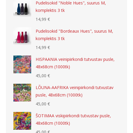
Pudelisokid "Noble Hues", suurus M,
komplektis 3 tk
14,99
€
Pudelisokid "Bordeaux Hues", suurus M,
komplektis 3 tk
14,99
€
HISPAANIA veinipiirkondi tutvustav pusle,
48x68cm (1000tk)
45,00
€
LÕUNA-AAFRIKA veinipiirkondi tutvustav
pusle, 48x68cm (1000tk)
45,00
€
ŠOTIMAA viskipiirkondi tutvustav pusle,
48x68cm (1000tk)
45,00
€