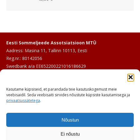
Eesti Sommeljeede Assotsiatsioon MTÜ
Aadress: Masina 11, Tallinn 10113, Eesti
Reg.nr.: 80142056
Swedbank a/a EE652200221016186629
E-post:
info@sommeljee.ee
Kasutame küpsiseid, et parandada teie kasutuskogemust meie
Telefon: +372 601 2017
veebisaidil. Seda veebisaiti sirvides nõustute küpsiste kasutamisega ja
privaatsussätetega
.
Nõustun
Ei nõustu
© ESA 2026