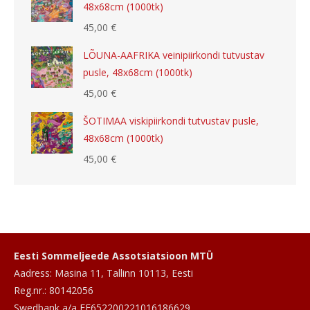
48x68cm (1000tk)
45,00
€
LÕUNA-AAFRIKA veinipiirkondi tutvustav
pusle, 48x68cm (1000tk)
45,00
€
ŠOTIMAA viskipiirkondi tutvustav pusle,
48x68cm (1000tk)
45,00
€
Eesti Sommeljeede Assotsiatsioon MTÜ
Aadress: Masina 11, Tallinn 10113, Eesti
Reg.nr.: 80142056
Swedbank a/a EE652200221016186629