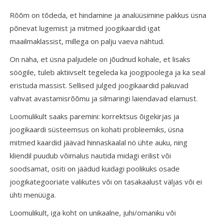
Rõõm on tõdeda, et hindamine ja analüüsimine pakkus üsna
põnevat lugemist ja mitmed joogikaardid igat
maailmaklassist, millega on palju vaeva nähtud.
On näha, et üsna paljudele on jõudnud kohale, et lisaks
söögile, tuleb aktiivselt tegeleda ka joogipoolega ja ka seal
eristuda massist. Sellised julged joogikaardid pakuvad
vahvat avastamisrõõmu ja silmaringi laiendavad elamust.
Loomulikult saaks paremini: korrektsus õigekirjas ja
joogikaardi süsteemsus on kohati probleemiks, üsna
mitmed kaardid jäävad hinnaskaalal nö ühte auku, ning
kliendil puudub võimalus nautida midagi erilist või
soodsamat, ositi on jäädud kuidagi poolikuks osade
joogikategooriate valikutes või on tasakaalust väljas või ei
ühti menüüga.
Loomulikult, iga koht on unikaalne, juhi/omaniku või