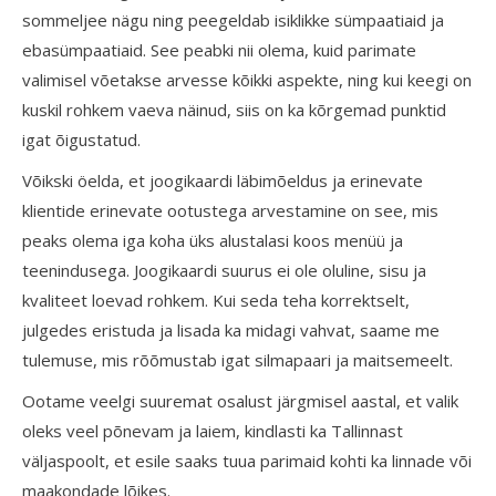
sommeljee nägu ning peegeldab isiklikke sümpaatiaid ja
ebasümpaatiaid. See peabki nii olema, kuid parimate
valimisel võetakse arvesse kõikki aspekte, ning kui keegi on
kuskil rohkem vaeva näinud, siis on ka kõrgemad punktid
igat õigustatud.
Võikski öelda, et joogikaardi läbimõeldus ja erinevate
klientide erinevate ootustega arvestamine on see, mis
peaks olema iga koha üks alustalasi koos menüü ja
teenindusega. Joogikaardi suurus ei ole oluline, sisu ja
kvaliteet loevad rohkem. Kui seda teha korrektselt,
julgedes eristuda ja lisada ka midagi vahvat, saame me
tulemuse, mis rõõmustab igat silmapaari ja maitsemeelt.
Ootame veelgi suuremat osalust järgmisel aastal, et valik
oleks veel põnevam ja laiem, kindlasti ka Tallinnast
väljaspoolt, et esile saaks tuua parimaid kohti ka linnade või
maakondade lõikes.