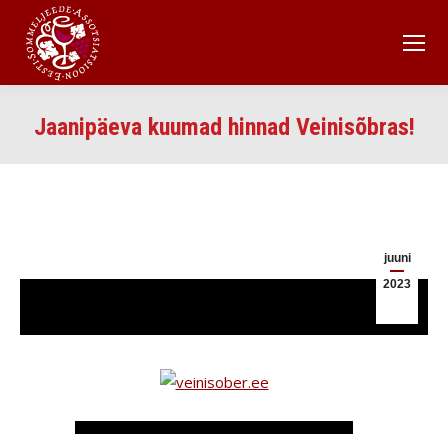
Jaanipäeva kuumad hinnad Veinisõbras!
juuni
2023