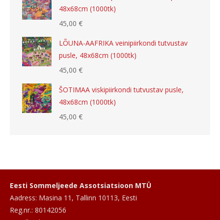
48x68cm (1000tk)
45,00
€
LÕUNA-AAFRIKA veinipiirkondi tutvustav
pusle, 48x68cm (1000tk)
45,00
€
ŠOTIMAA viskipiirkondi tutvustav pusle,
48x68cm (1000tk)
45,00
€
Eesti Sommeljeede Assotsiatsioon MTÜ
Aadress: Masina 11, Tallinn 10113, Eesti
Reg.nr.: 80142056