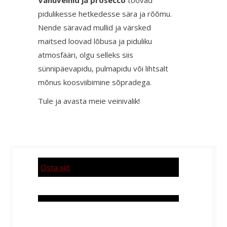
Vahuveinid ja prosecco
toovad
pidulikesse hetkedesse sära ja rõõmu.
Nende säravad mullid ja värsked
maitsed loovad lõbusa ja piduliku
atmosfääri, olgu selleks siis
sünnipäevapidu, pulmapidu või lihtsalt
mõnus koosviibimine sõpradega.
Tule ja avasta meie veinivalik!
Osta siit