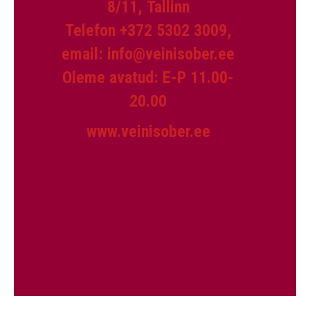
8/11, Tallinn
Telefon
+372 5302 3009
,
email:
info@veinisober.ee
Oleme avatud: E-P 11.00-
20.00
www.veinisober.ee