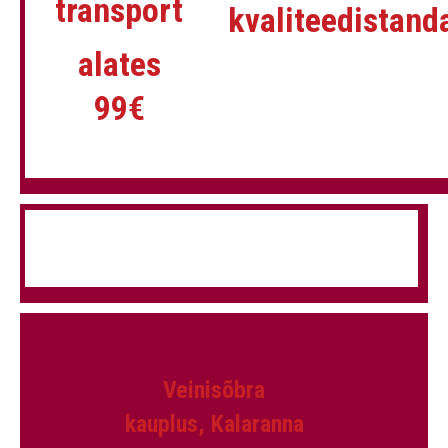
transport
kvaliteedistand
alates
99€
Veinisõbra
kauplus, Kalaranna