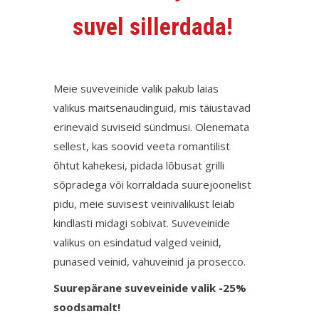
suvel sillerdada!
Meie suveveinide valik pakub laias
valikus maitsenaudinguid, mis täiustavad
erinevaid suviseid sündmusi. Olenemata
sellest, kas soovid veeta romantilist
õhtut kahekesi, pidada lõbusat grilli
sõpradega või korraldada suurejoonelist
pidu, meie suvisest veinivalikust leiab
kindlasti midagi sobivat. Suveveinide
valikus on esindatud valged veinid,
punased veinid, vahuveinid ja prosecco.
Suurepärane suveveinide valik -25%
soodsamalt!