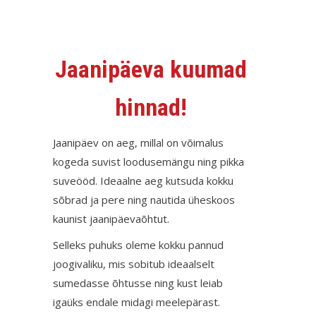
Jaanipäeva kuumad
hinnad!
Jaanipäev on aeg, millal on võimalus
kogeda suvist loodusemängu ning pikka
suveööd. Ideaalne aeg kutsuda kokku
sõbrad ja pere ning nautida üheskoos
kaunist jaanipäevaõhtut.
Selleks puhuks oleme kokku pannud
joogivaliku, mis sobitub ideaalselt
sumedasse õhtusse ning kust leiab
igaüks endale midagi meelepärast.