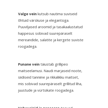
Valge vein
kutsub nautima suviseid
õhtuid värskuse ja elegantsiga.
Puuviljased aroomid ja tasakaalustatud
happesus sobivad suurepäraselt
mereandide, salatite ja kergete suviste
roogadega.
Punane vein
täiustab grillipeo
maitseelamusi. Naudi marjaseid noote,
siidiseid tanniine ja rikkalikku maitset,
mis sobivad suurepäraselt grillitud liha,
juustude ja vürtsikate roogadega.