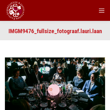
IMGM9476_fullsize_fotograaf.lauri.laan