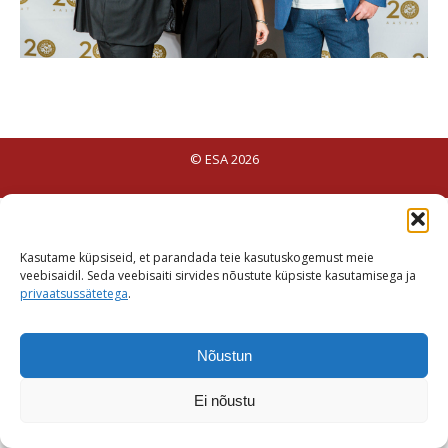
© ESA 2026
Kasutame küpsiseid, et parandada teie kasutuskogemust meie
veebisaidil. Seda veebisaiti sirvides nõustute küpsiste kasutamisega ja
privaatsussätetega
.
Nõustun
Ei nõustu