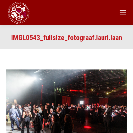
IMGL0543_fullsize_fotograaf.lauri.laan