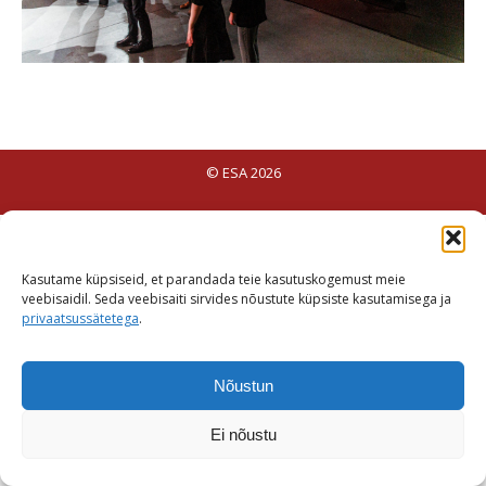
© ESA 2026
Kasutame küpsiseid, et parandada teie kasutuskogemust meie
veebisaidil. Seda veebisaiti sirvides nõustute küpsiste kasutamisega ja
privaatsussätetega
.
Nõustun
Ei nõustu