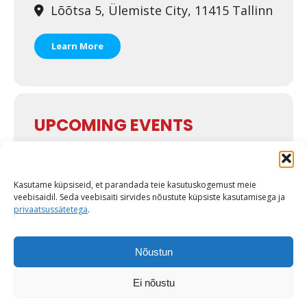
Lõõtsa 5, Ülemiste City, 11415 Tallinn
Learn More
UPCOMING EVENTS
NO EVENTS
Kasutame küpsiseid, et parandada teie kasutuskogemust meie
veebisaidil. Seda veebisaiti sirvides nõustute küpsiste kasutamisega ja
privaatsussätetega
.
Nõustun
Ei nõustu
© ESA 2026