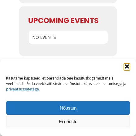
UPCOMING EVENTS
NO EVENTS
Kasutame küpsiseid, et parandada teie kasutuskogemust meie
veebisaidil. Seda veebisaiti sirvides nõustute küpsiste kasutamisega ja
privaatsussätetega
.
© ESA 2026
Nõustun
Ei nõustu