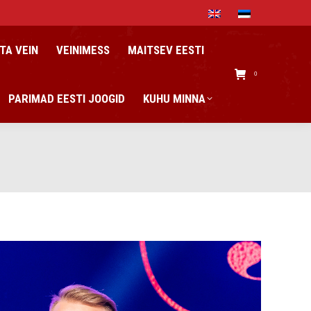
TA VEIN
VEINIMESS
MAITSEV EESTI
0
PARIMAD EESTI JOOGID
KUHU MINNA