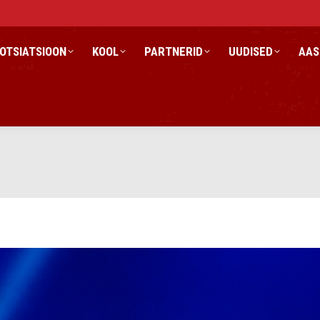
OTSIATSIOON
KOOL
PARTNERID
UUDISED
AAS