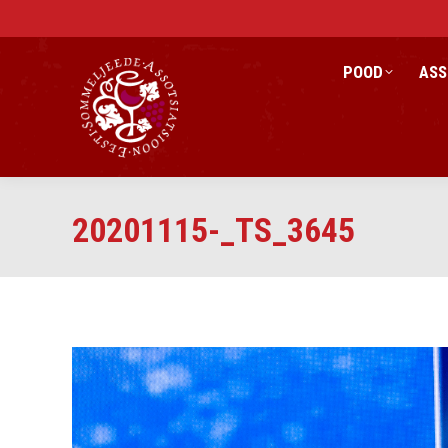
POOD
ASS
20201115-_TS_3645