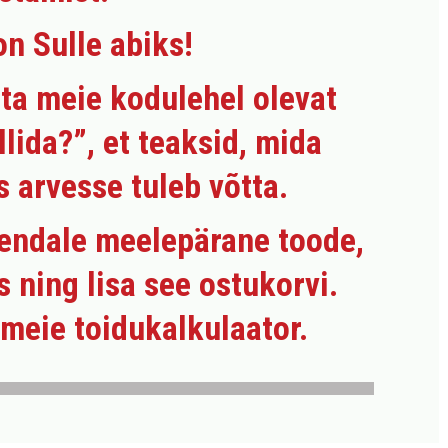
n Sulle abiks
!
ta meie kodulehel olevat
llida?
”, et teaksid, mida
s arvesse tuleb võtta.
 endale meelepärane toode,
 ning lisa see ostukorvi.
d meie
toidukalkulaator.