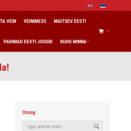
TA VEIN
VEINIMESS
MAITSEV EESTI
0
PARIMAD EESTI JOOGID
KUHU MINNA
da!
Otsing
Search: