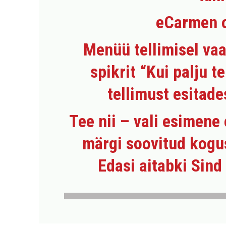
eCarmen o
Menüü tellimisel vaa
spikrit “
Kui palju te
tellimust esitade
Tee nii
– vali esimene
märgi soovitud kogus
Edasi aitabki Sin