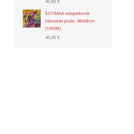
45,00
€
ŠOTIMAA viskipiirkondi
tutvustav pusle, 48x68cm
(1000tk)
45,00
€