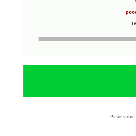
poo
Te
Paldiski mnt