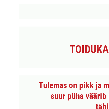
TOIDUK
Tulemas on pikk ja 
suur püha väärib 
tähi