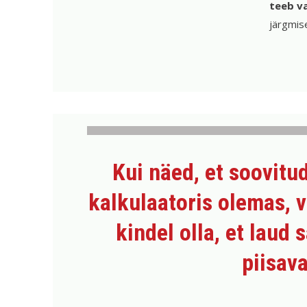
teeb v
järgmis
Kui näed, et soovitu
kalkulaatoris olemas, v
kindel olla, et laud 
piisav