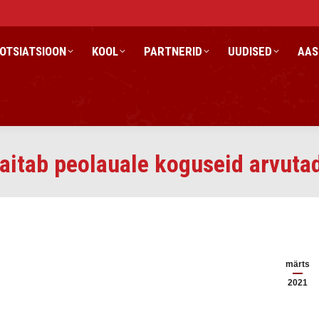
OTSIATSIOON
KOOL
PARTNERID
UUDISED
AAS
aitab peolauale koguseid arvuta
märts
2021