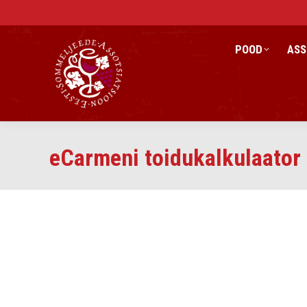
POOD
ASS
eCarmeni toidukalkulaator 