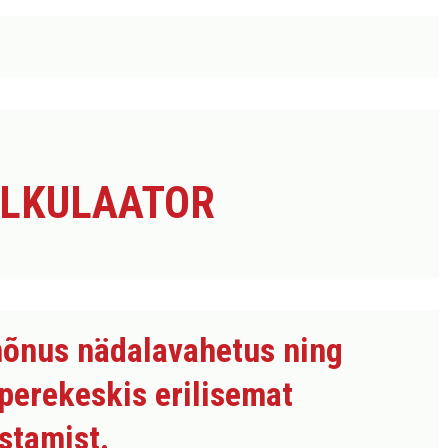
ALKULAATOR
mõnus nädalavahetus ning
perekeskis erilisemat
stamist.