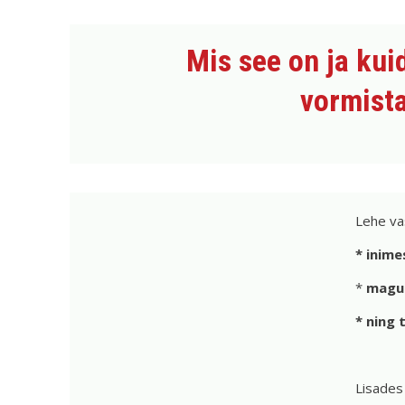
Mis see on ja kui
vormista
Lehe va
* inime
*
magu
* ning
Lisades