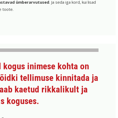
astavad
ümberarvutused
. Ja seda iga kord, kui lisad
e toote.
d kogus inimese kohta on
õidki tellimuse kinnitada ja
saab kaetud rikkalikult ja
as koguses.