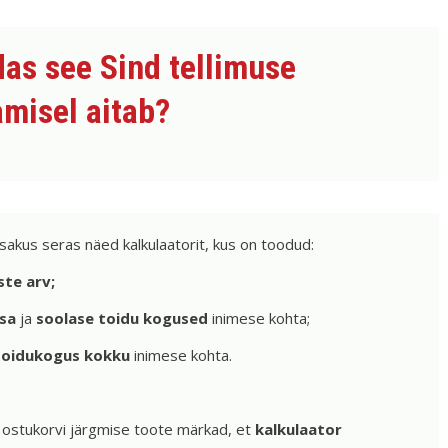
das see Sind tellimuse
misel aitab?
sakus seras näed
kalkulaatorit, kus on toodud:
ste arv;
sa
ja
soolase toidu kogused
inimese kohta;
 toidukogus kokku
inimese kohta.
 ostukorvi järgmise toote märkad, et
kalkulaator