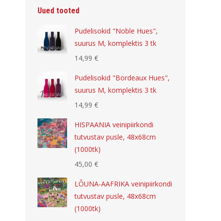
Uued tooted
Pudelisokid "Noble Hues",
suurus M, komplektis 3 tk
14,99
€
Pudelisokid "Bordeaux Hues",
suurus M, komplektis 3 tk
14,99
€
HISPAANIA veinipiirkondi
tutvustav pusle, 48x68cm
(1000tk)
45,00
€
LÕUNA-AAFRIKA veinipiirkondi
tutvustav pusle, 48x68cm
(1000tk)