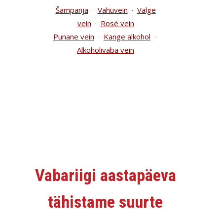
Šampanja
·
Vahuvein
·
Valge
vein
·
Rosé vein
Punane vein
·
Kange alkohol
·
Alkoholivaba vein
Vabariigi aastapäeva
tähistame suurte