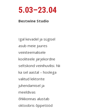
5.03–23.04
Bestwine Studio
Igal kevadel ja sügisel
asub meie juures
veiniteemalisele
kooliteele järjekordne
seltskond veinihuvilisi. Nii
ka sel aastal – hoolega
valitud lektorite
juhendamisel ja
meeldivas
õhkkonnas alustab
oktoobris õppetööd