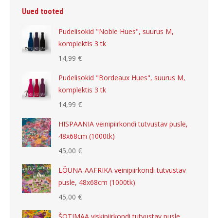
Uued tooted
Pudelisokid "Noble Hues", suurus M,
komplektis 3 tk
14,99
€
Pudelisokid "Bordeaux Hues", suurus M,
komplektis 3 tk
14,99
€
HISPAANIA veinipiirkondi tutvustav pusle,
48x68cm (1000tk)
45,00
€
LÕUNA-AAFRIKA veinipiirkondi tutvustav
pusle, 48x68cm (1000tk)
45,00
€
ŠOTIMAA viskipiirkondi tutvustav pusle,