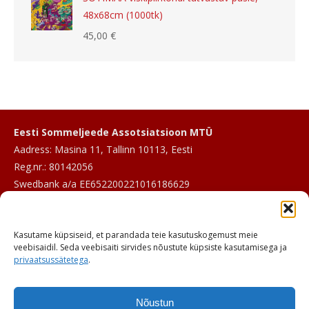
48x68cm (1000tk)
45,00
€
Eesti Sommeljeede Assotsiatsioon MTÜ
Aadress: Masina 11, Tallinn 10113, Eesti
Reg.nr.: 80142056
Swedbank a/a EE652200221016186629
E-post:
info@sommeljee.ee
Kasutame küpsiseid, et parandada teie kasutuskogemust meie
Telefon: +372 601 2017
veebisaidil. Seda veebisaiti sirvides nõustute küpsiste kasutamisega ja
privaatsussätetega
.
Nõustun