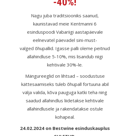
-40%!
Nagu juba traditsiooniks saanud,
kaunistavad meie Kentmanni 6
esinduspoodi Vabariigi aastapäevale
eelnevatel päevadel sini-must-
valged õhupallid. Igasse palli oleme peitnud
allahindluse 5-10%, mis lisandub niigi
kehtivale 30%-le.
Mängureeglid on lihtsad – soodustuse
kättesaamiseks tuleb õhupall fortuuna abil
välja valida, kõva pauguga katki teha ning
saadud allahindlus liidetakse kehtivale
allahindlusele ja rakendatakse ostule
kohapeal.
24.02.2024 on Bestwine esinduskauplus