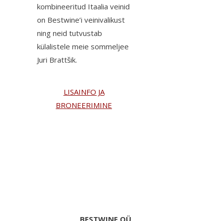
kombineeritud Itaalia veinid
on Bestwine’i veinivalikust
ning neid tutvustab
külalistele meie sommeljee
Juri Brattšik.
LISAINFO JA
BRONEERIMINE
BESTWINE OÜ