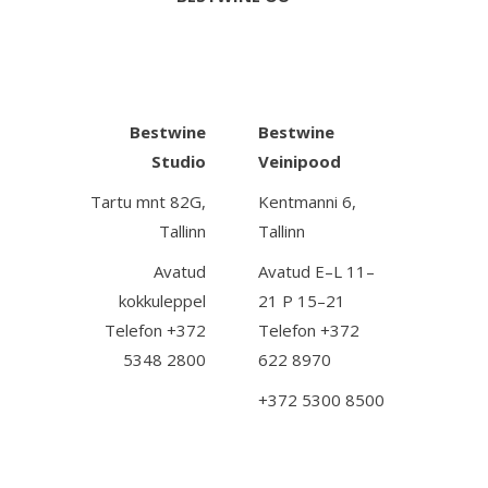
Bestwine
Bestwine
Studio
Veinipood
Tartu mnt 82G,
Kentmanni 6,
Tallinn
Tallinn
Avatud
Avatud E–L 11–
kokkuleppel
21 P 15–21
Telefon +372
Telefon +372
5348 2800
622 8970
+372 5300 8500