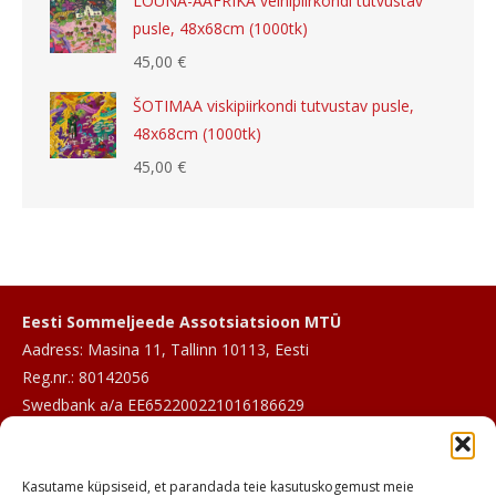
LÕUNA-AAFRIKA veinipiirkondi tutvustav
pusle, 48x68cm (1000tk)
45,00
€
ŠOTIMAA viskipiirkondi tutvustav pusle,
48x68cm (1000tk)
45,00
€
Eesti Sommeljeede Assotsiatsioon MTÜ
Aadress: Masina 11, Tallinn 10113, Eesti
Reg.nr.: 80142056
Swedbank a/a EE652200221016186629
E-post:
info@sommeljee.ee
Kasutame küpsiseid, et parandada teie kasutuskogemust meie
Telefon: +372 601 2017