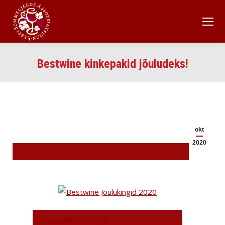
Bestwine kinkepakid jõuludeks!
okt
2020
Tutvu pakkumistega!