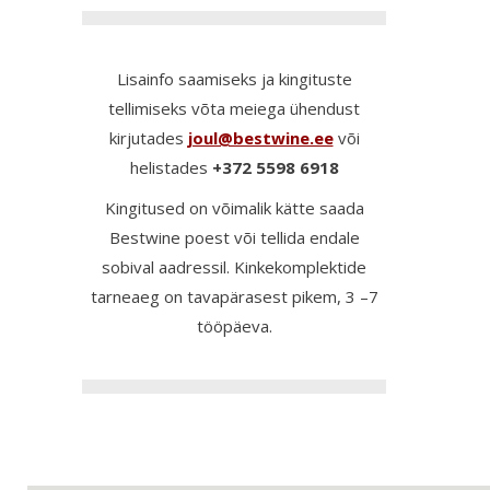
Lisainfo saamiseks ja kingituste
tellimiseks võta meiega ühendust
kirjutades
joul@bestwine.ee
või
helistades
+372 5598 6918
Kingitused on võimalik kätte saada
Bestwine poest või tellida endale
sobival aadressil. Kinkekomplektide
tarneaeg on tavapärasest pikem, 3 –7
tööpäeva.