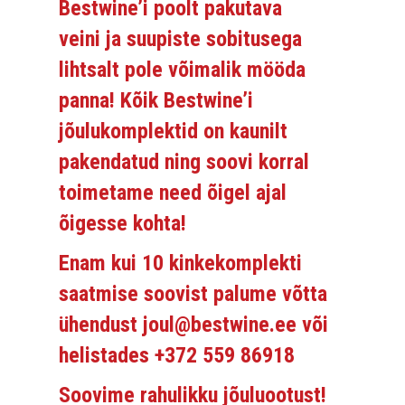
Bestwine’i poolt pakutava
veini ja suupiste sobitusega
lihtsalt pole võimalik mööda
panna! Kõik Bestwine’i
jõulukomplektid on kaunilt
pakendatud ning soovi korral
toimetame need õigel ajal
õigesse kohta!
Enam kui 10 kinkekomplekti
saatmise soovist palume võtta
ühendust joul@bestwine.ee või
helistades +372 559 86918
Soovime rahulikku jõuluootust!