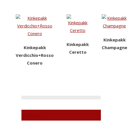
Kinkepakk
Kinkepakk
Kinkepakk
Champagne
Ceretto
Verdicchio+Rosso
Conero
E–POOD