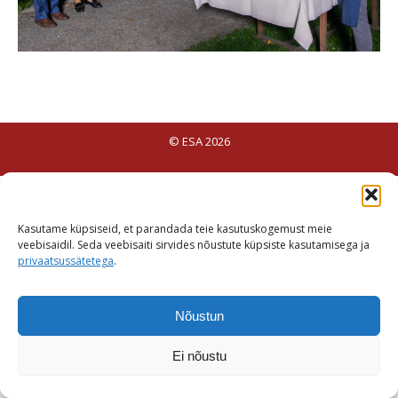
© ESA 2026
Kasutame küpsiseid, et parandada teie kasutuskogemust meie
veebisaidil. Seda veebisaiti sirvides nõustute küpsiste kasutamisega ja
privaatsussätetega
.
Nõustun
Ei nõustu