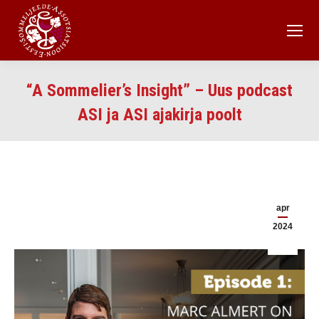
“A Sommelier’s Insight” – Uus podcast
ASI ja ASI ajakirja poolt
apr
2024