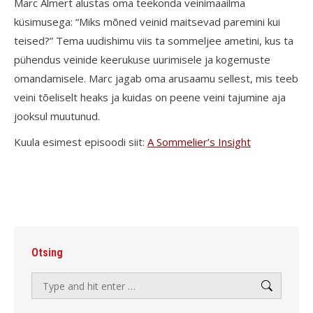
Marc Almert alustas oma teekonda veinimaailma
küsimusega: “Miks mõned veinid maitsevad paremini kui
teised?” Tema uudishimu viis ta sommeljee ametini, kus ta
pühendus veinide keerukuse uurimisele ja kogemuste
omandamisele. Marc jagab oma arusaamu sellest, mis teeb
veini tõeliselt heaks ja kuidas on peene veini tajumine aja
jooksul muutunud.
Kuula esimest episoodi siit:
A Sommelier’s Insight
Otsing
Search: