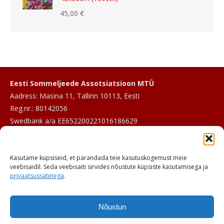
45,00
€
Eesti Sommeljeede Assotsiatsioon MTÜ
Aadress: Masina 11, Tallinn 10113, Eesti
Reg.nr.: 80142056
Swedbank a/a EE652200221016186629
E-post:
info@sommeljee.ee
Kasutame küpsiseid, et parandada teie kasutuskogemust meie
Telefon: +372 601 2017
veebisaidil. Seda veebisaiti sirvides nõustute küpsiste kasutamisega ja
privaatsussätetega
.
Nõustun