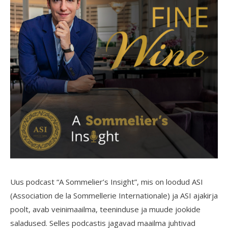
Uus podcast “A Sommelier’s Insight”, mis on loodud ASI
(Association de la Sommellerie Internationale) ja ASI ajakirja
poolt, avab veinimaailma, teeninduse ja muude jookide
saladused. Selles podcastis jagavad maailma juhtivad