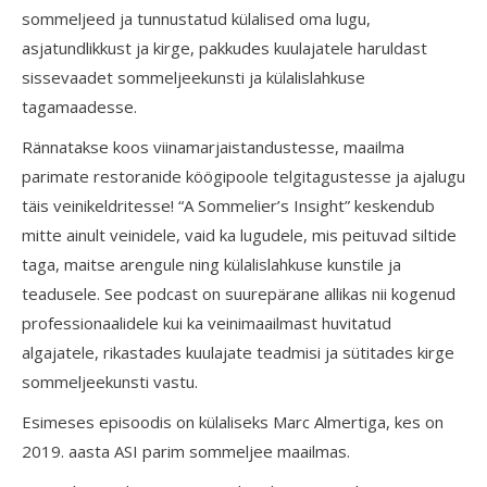
sommeljeed ja tunnustatud külalised oma lugu,
asjatundlikkust ja kirge, pakkudes kuulajatele haruldast
sissevaadet sommeljeekunsti ja külalislahkuse
tagamaadesse.
Rännatakse koos viinamarjaistandustesse, maailma
parimate restoranide köögipoole telgitagustesse ja ajalugu
täis veinikeldritesse! “A Sommelier’s Insight” keskendub
mitte ainult veinidele, vaid ka lugudele, mis peituvad siltide
taga, maitse arengule ning külalislahkuse kunstile ja
teadusele. See podcast on suurepärane allikas nii kogenud
professionaalidele kui ka veinimaailmast huvitatud
algajatele, rikastades kuulajate teadmisi ja sütitades kirge
sommeljeekunsti vastu.
Esimeses episoodis on külaliseks Marc Almertiga, kes on
2019. aasta ASI parim sommeljee maailmas.