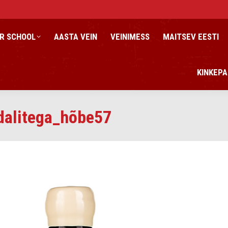
R SCHOOL
AASTA VEIN
VEINIMESS
MAITSEV EESTI
KINKEPA
dalitega_hõbe57