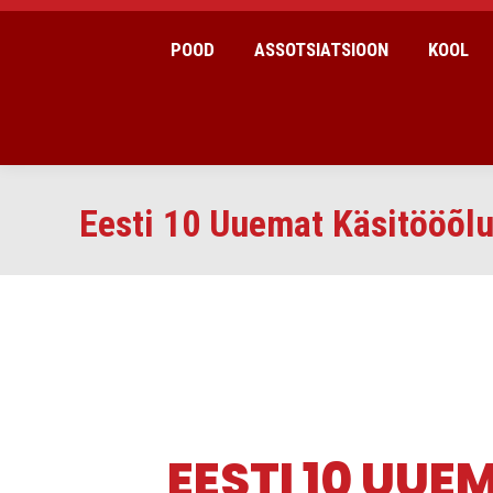
POOD
ASSOTSIATSIOON
KOOL
Eesti 10 Uuemat Käsitööõlu
EESTI 10 UUE