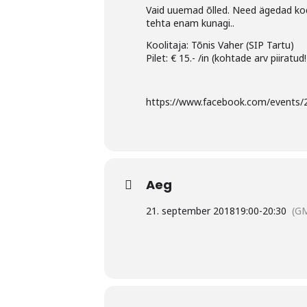
Vaid uuemad õlled. Need ägedad koduma
tehta enam kunagi..
Koolitaja: Tõnis Vaher (SIP Tartu)
Pilet: € 15.- /in (kohtade arv piiratud!
https://www.facebook.com/events
Aeg
21. september 2018
19:00
-
20:30
(G