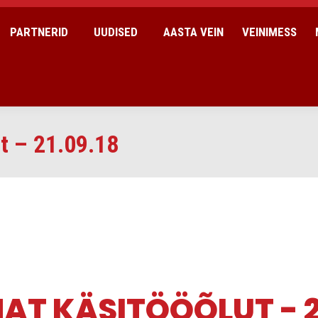
PARTNERID
UUDISED
AASTA VEIN
VEINIMESS
t – 21.09.18
MAT KÄSITÖÖÕLUT - 2