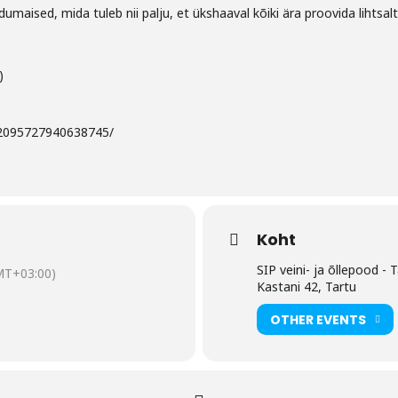
ised, mida tuleb nii palju, et ükshaaval kõiki ära proovida lihtsalt e
)
/2095727940638745/
Koht
SIP veini- ja õllepood - 
MT+03:00)
Kastani 42, Tartu
OTHER EVENTS