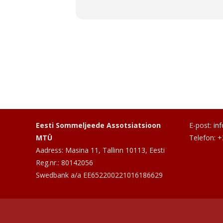
Eesti Sommeljeede Assotsiatsioon
E-post:
in
MTÜ
Telefon: 
Aadress: Masina 11, Tallinn 10113, Eesti
Reg.nr.: 80142056
Swedbank a/a EE652200221016186629