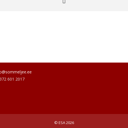
fo@sommeljee.ee
+372 601 2017
© ESA 2026