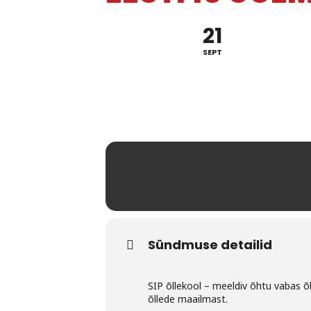
21
SEPT
Sündmuse detailid
SIP õllekool – meeldiv õhtu vabas 
õllede maailmast.